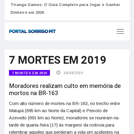
to
Tiranga Games: O Guia Completo para Jogar e Ganhar
Golp
Dinheiro em 2026
anúnc
7 MORTES EM 2019
18/04/2019
7 MORTES EM 2019
Moradores realizam culto em memória de
mortos na BR-163
Com alto número de mortes na BR-163, no trecho entre
Matupá (695 km ao Norte da Capital) e Peixoto de
Azevedo (691 km ao Norte), moradores se reuniram na
tarde de quarta-feira (17) às margens da rodovia para
relembrar aqueles que perderam a vida em acidentes na