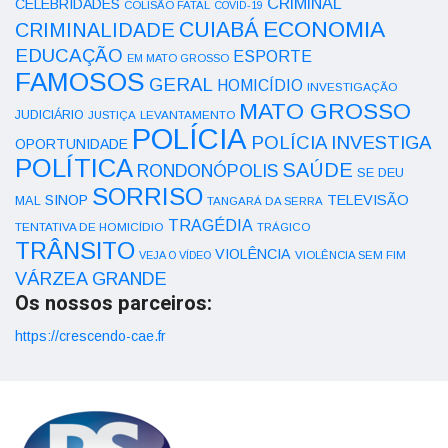
CRIMINAL
CELEBRIDADES
COLISÃO FATAL
COVID-19
ECONOMIA
CUIABÁ
CRIMINALIDADE
EDUCAÇÃO
ESPORTE
EM MATO GROSSO
FAMOSOS
GERAL
HOMICÍDIO
INVESTIGAÇÃO
MATO GROSSO
JUDICIÁRIO
LEVANTAMENTO
JUSTIÇA
POLÍCIA
POLÍCIA INVESTIGA
OPORTUNIDADE
POLÍTICA
SAÚDE
RONDONÓPOLIS
SE DEU
SORRISO
SINOP
TELEVISÃO
MAL
TANGARÁ DA SERRA
TRAGÉDIA
TENTATIVA DE HOMICÍDIO
TRÁGICO
TRÂNSITO
VIOLÊNCIA
VEJA O VÍDEO
VIOLÊNCIA SEM FIM
VÁRZEA GRANDE
Os nossos parceiros:
https://crescendo-cae.fr