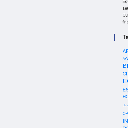
Eq
se
Cu
fi
T
A
AG
B
CR
E
E
H
LE
OP
I