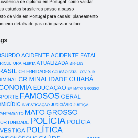
uivalência de diploma em Portugal: como validar
us estudos brasileiros passo a passo
sto de vida em Portugal para casais: planeamento
nanceiro detalhado para não passar sufoco
ags
ACIDENTE
BSURDO
ACIDENTE FATAL
ATUALIZADA
RICULTURA
BR-163
ALERTA
RASIL
CELEBRIDADES
COLISÃO FATAL
COVID-19
CUIABÁ
CRIMINALIDADE
IMINAL
CONOMIA
EDUCAÇÃO
EM MATO GROSSO
FAMOSOS
GERAL
SPORTE
OMICÍDIO
INVESTIGAÇÃO
JUDICIÁRIO
JUSTIÇA
MATO GROSSO
VANTAMENTO
POLÍCIA
POLÍCIA
ORTUNIDADE
POLÍTICA
NVESTIGA