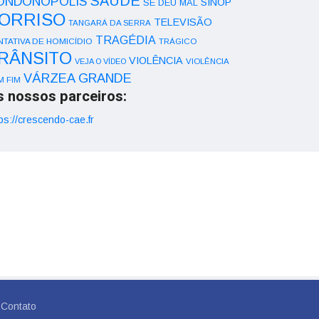
SAÚDE
ONDONÓPOLIS
SINOP
SE DEU MAL
ORRISO
TELEVISÃO
TANGARÁ DA SERRA
TRAGÉDIA
NTATIVA DE HOMICÍDIO
TRÁGICO
RÂNSITO
VIOLÊNCIA
VEJA O VÍDEO
VIOLÊNCIA
VÁRZEA GRANDE
M FIM
s nossos parceiros:
ps://crescendo-cae.fr
Contato