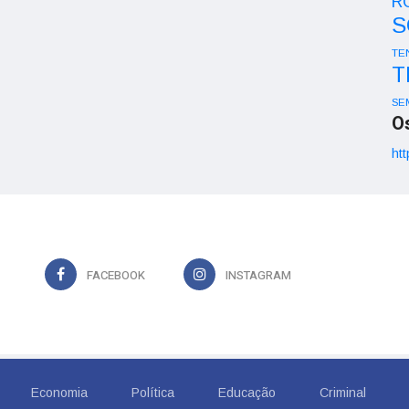
R
S
TE
T
SE
O
htt
FACEBOOK
INSTAGRAM
Economia
Política
Educação
Criminal