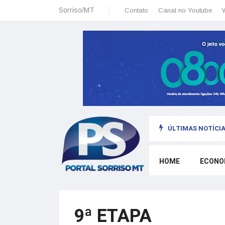
Sorriso/MT
Contato
Canal no Youtube
ÚLTIMAS NOTÍCIA
sais: planeamento financeiro detalhado para não passar sufoco
HOME
ECONO
9ª ETAPA