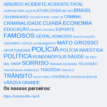
ACIDENTE
ABSURDO
ACIDENTE FATAL
BRASIL
ATUALIZADA
AGRICULTURA
BR-163
ALERTA
CRIMINAL
CELEBRIDADES
COLISÃO FATAL
COVID-19
ECONOMIA
CUIABÁ
CRIMINALIDADE
EDUCAÇÃO
ESPORTE
EM MATO GROSSO
FAMOSOS
GERAL
HOMICÍDIO
INVESTIGAÇÃO
MATO GROSSO
JUDICIÁRIO
LEVANTAMENTO
JUSTIÇA
POLÍCIA
POLÍCIA INVESTIGA
OPORTUNIDADE
POLÍTICA
SAÚDE
RONDONÓPOLIS
SE DEU
SORRISO
SINOP
TELEVISÃO
MAL
TANGARÁ DA SERRA
TRAGÉDIA
TENTATIVA DE HOMICÍDIO
TRÁGICO
TRÂNSITO
VIOLÊNCIA
VEJA O VÍDEO
VIOLÊNCIA SEM FIM
VÁRZEA GRANDE
Os nossos parceiros:
https://crescendo-cae.fr