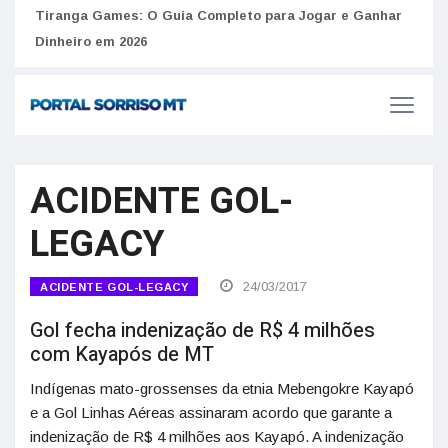
to
Tiranga Games: O Guia Completo para Jogar e Ganhar
Golp
Dinheiro em 2026
anúnc
ACIDENTE GOL-
LEGACY
24/03/2017
ACIDENTE GOL-LEGACY
Gol fecha indenização de R$ 4 milhões
com Kayapós de MT
Indígenas mato-grossenses da etnia Mebengokre Kayapó
e a Gol Linhas Aéreas assinaram acordo que garante a
indenização de R$ 4 milhões aos Kayapó. A indenização