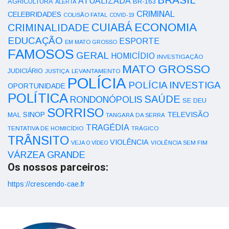
ATUALIZADA
AGRICULTURA
BR-163
ALERTA
CRIMINAL
CELEBRIDADES
COLISÃO FATAL
COVID-19
ECONOMIA
CUIABÁ
CRIMINALIDADE
EDUCAÇÃO
ESPORTE
EM MATO GROSSO
FAMOSOS
GERAL
HOMICÍDIO
INVESTIGAÇÃO
MATO GROSSO
JUDICIÁRIO
LEVANTAMENTO
JUSTIÇA
POLÍCIA
POLÍCIA INVESTIGA
OPORTUNIDADE
POLÍTICA
SAÚDE
RONDONÓPOLIS
SE DEU
SORRISO
SINOP
TELEVISÃO
MAL
TANGARÁ DA SERRA
TRAGÉDIA
TENTATIVA DE HOMICÍDIO
TRÁGICO
TRÂNSITO
VIOLÊNCIA
VEJA O VÍDEO
VIOLÊNCIA SEM FIM
VÁRZEA GRANDE
Os nossos parceiros:
https://crescendo-cae.fr