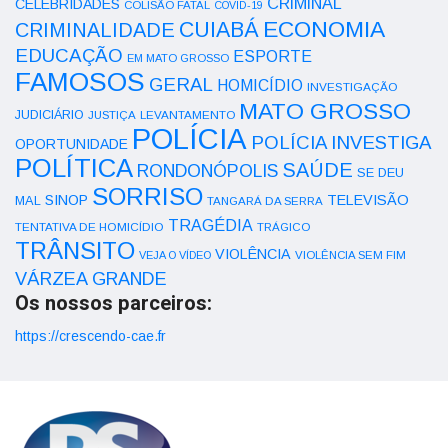
CRIMINAL
CELEBRIDADES
COLISÃO FATAL
COVID-19
ECONOMIA
CUIABÁ
CRIMINALIDADE
EDUCAÇÃO
ESPORTE
EM MATO GROSSO
FAMOSOS
GERAL
HOMICÍDIO
INVESTIGAÇÃO
MATO GROSSO
JUDICIÁRIO
LEVANTAMENTO
JUSTIÇA
POLÍCIA
POLÍCIA INVESTIGA
OPORTUNIDADE
POLÍTICA
SAÚDE
RONDONÓPOLIS
SE DEU
SORRISO
SINOP
TELEVISÃO
MAL
TANGARÁ DA SERRA
TRAGÉDIA
TENTATIVA DE HOMICÍDIO
TRÁGICO
TRÂNSITO
VIOLÊNCIA
VEJA O VÍDEO
VIOLÊNCIA SEM FIM
VÁRZEA GRANDE
Os nossos parceiros:
https://crescendo-cae.fr