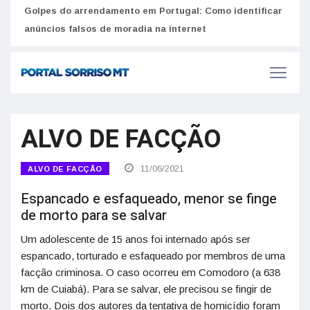
Golpes do arrendamento em Portugal: Como identificar
Como 
r
anúncios falsos de moradia na internet
do U
ALVO DE FACÇÃO
11/06/2021
ALVO DE FACÇÃO
Espancado e esfaqueado, menor se finge
de morto para se salvar
Um adolescente de 15 anos foi internado após ser
espancado, torturado e esfaqueado por membros de uma
facção criminosa. O caso ocorreu em Comodoro (a 638
km de Cuiabá). Para se salvar, ele precisou se fingir de
morto. Dois dos autores da tentativa de homicídio foram