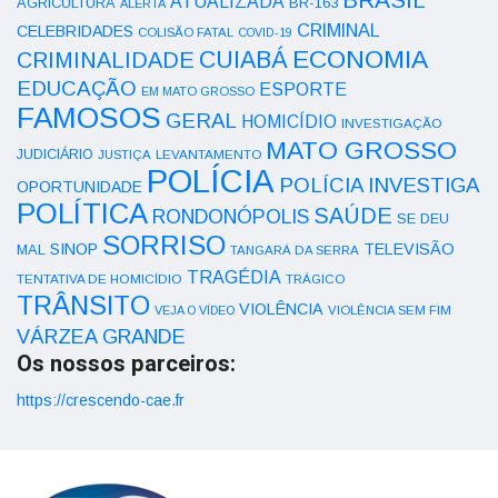
ATUALIZADA
AGRICULTURA
BR-163
ALERTA
CRIMINAL
CELEBRIDADES
COLISÃO FATAL
COVID-19
ECONOMIA
CUIABÁ
CRIMINALIDADE
EDUCAÇÃO
ESPORTE
EM MATO GROSSO
FAMOSOS
GERAL
HOMICÍDIO
INVESTIGAÇÃO
MATO GROSSO
JUDICIÁRIO
LEVANTAMENTO
JUSTIÇA
POLÍCIA
POLÍCIA INVESTIGA
OPORTUNIDADE
POLÍTICA
SAÚDE
RONDONÓPOLIS
SE DEU
SORRISO
SINOP
TELEVISÃO
MAL
TANGARÁ DA SERRA
TRAGÉDIA
TENTATIVA DE HOMICÍDIO
TRÁGICO
TRÂNSITO
VIOLÊNCIA
VEJA O VÍDEO
VIOLÊNCIA SEM FIM
VÁRZEA GRANDE
Os nossos parceiros:
https://crescendo-cae.fr