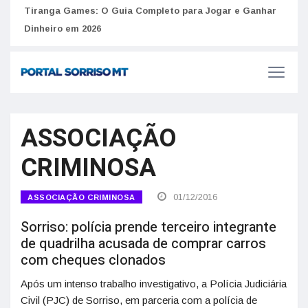
to
Tiranga Games: O Guia Completo para Jogar e Ganhar
Golp
Dinheiro em 2026
anúnc
ASSOCIAÇÃO
CRIMINOSA
01/12/2016
ASSOCIAÇÃO CRIMINOSA
Sorriso: polícia prende terceiro integrante
de quadrilha acusada de comprar carros
com cheques clonados
Após um intenso trabalho investigativo, a Polícia Judiciária
Civil (PJC) de Sorriso, em parceria com a polícia de