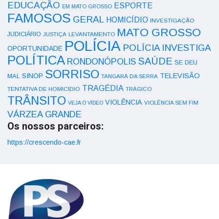
EDUCAÇÃO
ESPORTE
EM MATO GROSSO
FAMOSOS
GERAL
HOMICÍDIO
INVESTIGAÇÃO
MATO GROSSO
JUDICIÁRIO
LEVANTAMENTO
JUSTIÇA
POLÍCIA
POLÍCIA INVESTIGA
OPORTUNIDADE
POLÍTICA
SAÚDE
RONDONÓPOLIS
SE DEU
SORRISO
SINOP
TELEVISÃO
MAL
TANGARÁ DA SERRA
TRAGÉDIA
TENTATIVA DE HOMICÍDIO
TRÁGICO
TRÂNSITO
VIOLÊNCIA
VEJA O VÍDEO
VIOLÊNCIA SEM FIM
VÁRZEA GRANDE
Os nossos parceiros:
https://crescendo-cae.fr