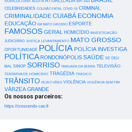
ATUALIZADA
AGRICULTURA
BR-163
ALERTA
CRIMINAL
CELEBRIDADES
COLISÃO FATAL
COVID-19
ECONOMIA
CUIABÁ
CRIMINALIDADE
EDUCAÇÃO
ESPORTE
EM MATO GROSSO
FAMOSOS
GERAL
HOMICÍDIO
INVESTIGAÇÃO
MATO GROSSO
JUDICIÁRIO
LEVANTAMENTO
JUSTIÇA
POLÍCIA
POLÍCIA INVESTIGA
OPORTUNIDADE
POLÍTICA
SAÚDE
RONDONÓPOLIS
SE DEU
SORRISO
SINOP
TELEVISÃO
MAL
TANGARÁ DA SERRA
TRAGÉDIA
TENTATIVA DE HOMICÍDIO
TRÁGICO
TRÂNSITO
VIOLÊNCIA
VEJA O VÍDEO
VIOLÊNCIA SEM FIM
VÁRZEA GRANDE
Os nossos parceiros:
https://crescendo-cae.fr