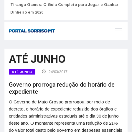
to
Tiranga Games: O Guia Completo para Jogar e Ganhar
Golp
Dinheiro em 2026
anúnc
ATÉ JUNHO
24/03/2017
ATÉ JUNHO
Governo prorroga redução do horário de
expediente
O Governo de Mato Grosso prorrogou, por meio de
decreto, o horário de expediente reduzido dos órgãos e
entidades administrativas estaduais até o dia 30 de junho
deste ano. O montante representa uma redução de 21%
do valor total gasto pelo governo em despesas essenciais