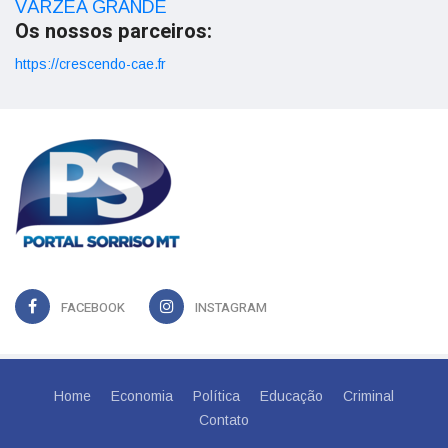
VÁRZEA GRANDE
Os nossos parceiros:
https://crescendo-cae.fr
FACEBOOK
INSTAGRAM
Home
Economia
Política
Educação
Criminal
Contato