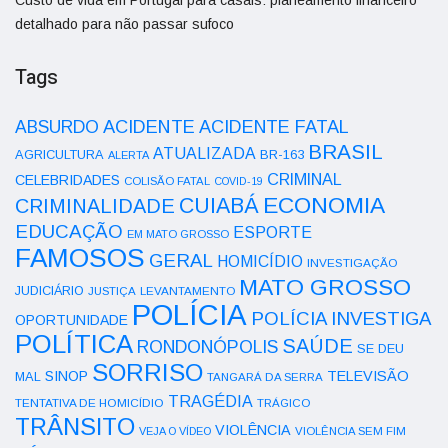
detalhado para não passar sufoco
Tags
ACIDENTE
ABSURDO
ACIDENTE FATAL
BRASIL
ATUALIZADA
AGRICULTURA
BR-163
ALERTA
CRIMINAL
CELEBRIDADES
COLISÃO FATAL
COVID-19
ECONOMIA
CUIABÁ
CRIMINALIDADE
EDUCAÇÃO
ESPORTE
EM MATO GROSSO
FAMOSOS
GERAL
HOMICÍDIO
INVESTIGAÇÃO
MATO GROSSO
JUDICIÁRIO
LEVANTAMENTO
JUSTIÇA
POLÍCIA
POLÍCIA INVESTIGA
OPORTUNIDADE
POLÍTICA
SAÚDE
RONDONÓPOLIS
SE DEU
SORRISO
SINOP
TELEVISÃO
MAL
TANGARÁ DA SERRA
TRAGÉDIA
TENTATIVA DE HOMICÍDIO
TRÁGICO
TRÂNSITO
VIOLÊNCIA
VEJA O VÍDEO
VIOLÊNCIA SEM FIM