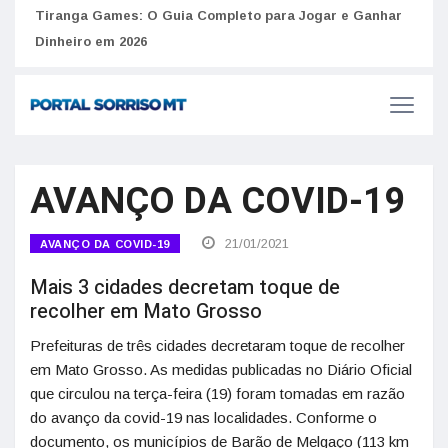
to
Tiranga Games: O Guia Completo para Jogar e Ganhar
Golp
Dinheiro em 2026
anúnc
AVANÇO DA COVID-19
21/01/2021
AVANÇO DA COVID-19
Mais 3 cidades decretam toque de
recolher em Mato Grosso
Prefeituras de três cidades decretaram toque de recolher
em Mato Grosso. As medidas publicadas no Diário Oficial
que circulou na terça-feira (19) foram tomadas em razão
do avanço da covid-19 nas localidades. Conforme o
documento, os municípios de Barão de Melgaço (113 km