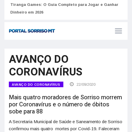
to
Tiranga Games: O Guia Completo para Jogar e Ganhar
Golp
Dinheiro em 2026
anúnc
AVANÇO DO
CORONAVÍRUS
22/09/2020
AVANÇO DO CORONAVÍRUS
Mais quatro moradores de Sorriso morrem
por Coronavírus e o número de óbitos
sobe para 88
A Secretaria Municipal de Saúde e Saneamento de Sorriso
confirmou mais quatro mortes por Covid-19. Faleceram