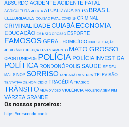
ACIDENTE
ABSURDO
ACIDENTE FATAL
BRASIL
ATUALIZADA
AGRICULTURA
BR-163
ALERTA
CRIMINAL
CELEBRIDADES
COLISÃO FATAL
COVID-19
ECONOMIA
CUIABÁ
CRIMINALIDADE
EDUCAÇÃO
ESPORTE
EM MATO GROSSO
FAMOSOS
GERAL
HOMICÍDIO
INVESTIGAÇÃO
MATO GROSSO
JUDICIÁRIO
LEVANTAMENTO
JUSTIÇA
POLÍCIA
POLÍCIA INVESTIGA
OPORTUNIDADE
POLÍTICA
SAÚDE
RONDONÓPOLIS
SE DEU
SORRISO
SINOP
TELEVISÃO
MAL
TANGARÁ DA SERRA
TRAGÉDIA
TENTATIVA DE HOMICÍDIO
TRÁGICO
TRÂNSITO
VIOLÊNCIA
VEJA O VÍDEO
VIOLÊNCIA SEM FIM
VÁRZEA GRANDE
Os nossos parceiros:
https://crescendo-cae.fr