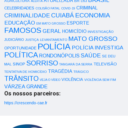
ATUALIZADA
AGRICULTURA
BR-163
ALERTA
CRIMINAL
CELEBRIDADES
COLISÃO FATAL
COVID-19
ECONOMIA
CUIABÁ
CRIMINALIDADE
EDUCAÇÃO
ESPORTE
EM MATO GROSSO
FAMOSOS
GERAL
HOMICÍDIO
INVESTIGAÇÃO
MATO GROSSO
JUDICIÁRIO
LEVANTAMENTO
JUSTIÇA
POLÍCIA
POLÍCIA INVESTIGA
OPORTUNIDADE
POLÍTICA
SAÚDE
RONDONÓPOLIS
SE DEU
SORRISO
SINOP
TELEVISÃO
MAL
TANGARÁ DA SERRA
TRAGÉDIA
TENTATIVA DE HOMICÍDIO
TRÁGICO
TRÂNSITO
VIOLÊNCIA
VEJA O VÍDEO
VIOLÊNCIA SEM FIM
VÁRZEA GRANDE
Os nossos parceiros:
https://crescendo-cae.fr