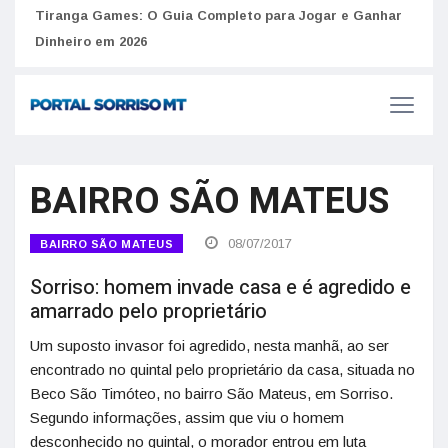
to
Tiranga Games: O Guia Completo para Jogar e Ganhar
Golp
Dinheiro em 2026
anúnc
BAIRRO SÃO MATEUS
08/07/2017
BAIRRO SÃO MATEUS
Sorriso: homem invade casa e é agredido e
amarrado pelo proprietário
Um suposto invasor foi agredido, nesta manhã, ao ser
encontrado no quintal pelo proprietário da casa, situada no
Beco São Timóteo, no bairro São Mateus, em Sorriso.
Segundo informações, assim que viu o homem
desconhecido no quintal, o morador entrou em luta