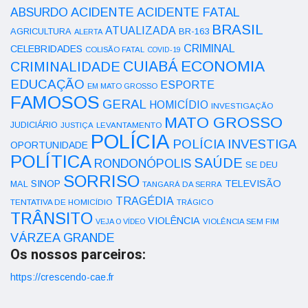
ACIDENTE
ABSURDO
ACIDENTE FATAL
BRASIL
ATUALIZADA
AGRICULTURA
BR-163
ALERTA
CRIMINAL
CELEBRIDADES
COLISÃO FATAL
COVID-19
ECONOMIA
CUIABÁ
CRIMINALIDADE
EDUCAÇÃO
ESPORTE
EM MATO GROSSO
FAMOSOS
GERAL
HOMICÍDIO
INVESTIGAÇÃO
MATO GROSSO
JUDICIÁRIO
LEVANTAMENTO
JUSTIÇA
POLÍCIA
POLÍCIA INVESTIGA
OPORTUNIDADE
POLÍTICA
SAÚDE
RONDONÓPOLIS
SE DEU
SORRISO
SINOP
TELEVISÃO
MAL
TANGARÁ DA SERRA
TRAGÉDIA
TENTATIVA DE HOMICÍDIO
TRÁGICO
TRÂNSITO
VIOLÊNCIA
VEJA O VÍDEO
VIOLÊNCIA SEM FIM
VÁRZEA GRANDE
Os nossos parceiros:
https://crescendo-cae.fr