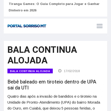
to
Tiranga Games: O Guia Completo para Jogar e Ganhar
Golp
Dinheiro em 2026
anúnc
BALA CONTINUA
ALOJADA
17/02/2018
BALA CONTINUA ALOJADA
Bebê baleado em tiroteio dentro de UPA
sai da UTI
Quatro dias após a invasão de bandidos e o tiroteio na
Unidade de Pronto-Atendimento (UPA) do bairro Morada
do Ouro, em Cuiabá, que deixou 5 pessoas feridas, o