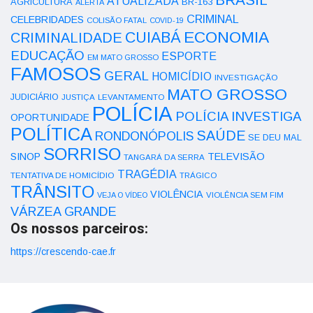
ATUALIZADA
AGRICULTURA
BR-163
ALERTA
CRIMINAL
CELEBRIDADES
COLISÃO FATAL
COVID-19
ECONOMIA
CUIABÁ
CRIMINALIDADE
EDUCAÇÃO
ESPORTE
EM MATO GROSSO
FAMOSOS
GERAL
HOMICÍDIO
INVESTIGAÇÃO
MATO GROSSO
JUDICIÁRIO
LEVANTAMENTO
JUSTIÇA
POLÍCIA
POLÍCIA INVESTIGA
OPORTUNIDADE
POLÍTICA
SAÚDE
RONDONÓPOLIS
SE DEU MAL
SORRISO
SINOP
TELEVISÃO
TANGARÁ DA SERRA
TRAGÉDIA
TENTATIVA DE HOMICÍDIO
TRÁGICO
TRÂNSITO
VIOLÊNCIA
VEJA O VÍDEO
VIOLÊNCIA SEM FIM
VÁRZEA GRANDE
Os nossos parceiros:
https://crescendo-cae.fr