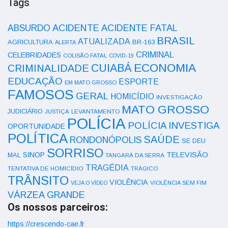
Tags
ACIDENTE
ABSURDO
ACIDENTE FATAL
BRASIL
ATUALIZADA
AGRICULTURA
BR-163
ALERTA
CRIMINAL
CELEBRIDADES
COLISÃO FATAL
COVID-19
ECONOMIA
CUIABÁ
CRIMINALIDADE
EDUCAÇÃO
ESPORTE
EM MATO GROSSO
FAMOSOS
GERAL
HOMICÍDIO
INVESTIGAÇÃO
MATO GROSSO
JUDICIÁRIO
LEVANTAMENTO
JUSTIÇA
POLÍCIA
POLÍCIA INVESTIGA
OPORTUNIDADE
POLÍTICA
SAÚDE
RONDONÓPOLIS
SE DEU
SORRISO
SINOP
TELEVISÃO
MAL
TANGARÁ DA SERRA
TRAGÉDIA
TENTATIVA DE HOMICÍDIO
TRÁGICO
TRÂNSITO
VIOLÊNCIA
VEJA O VÍDEO
VIOLÊNCIA SEM FIM
VÁRZEA GRANDE
Os nossos parceiros:
https://crescendo-cae.fr