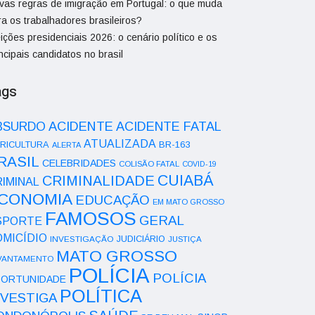
vas regras de imigração em Portugal: o que muda
ra os trabalhadores brasileiros?
ições presidenciais 2026: o cenário político e os
ncipais candidatos no brasil
ags
ACIDENTE
BSURDO
ACIDENTE FATAL
ATUALIZADA
RICULTURA
BR-163
ALERTA
RASIL
CELEBRIDADES
COLISÃO FATAL
COVID-19
CUIABÁ
CRIMINALIDADE
IMINAL
CONOMIA
EDUCAÇÃO
EM MATO GROSSO
FAMOSOS
GERAL
SPORTE
OMICÍDIO
INVESTIGAÇÃO
JUDICIÁRIO
JUSTIÇA
MATO GROSSO
VANTAMENTO
POLÍCIA
POLÍCIA
ORTUNIDADE
POLÍTICA
NVESTIGA