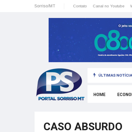
Sorriso/MT
Contato
Canal no Youtube
ÚLTIMAS NOTÍCIA
io político e os principais candidatos no brasil
HOME
ECONO
CASO ABSURDO