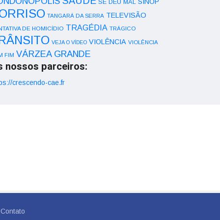
SAÚDE
ONDONÓPOLIS
SINOP
SE DEU MAL
ORRISO
TELEVISÃO
TANGARÁ DA SERRA
TRAGÉDIA
NTATIVA DE HOMICÍDIO
TRÁGICO
RÂNSITO
VIOLÊNCIA
VEJA O VÍDEO
VIOLÊNCIA
VÁRZEA GRANDE
M FIM
s nossos parceiros:
ps://crescendo-cae.fr
Contato