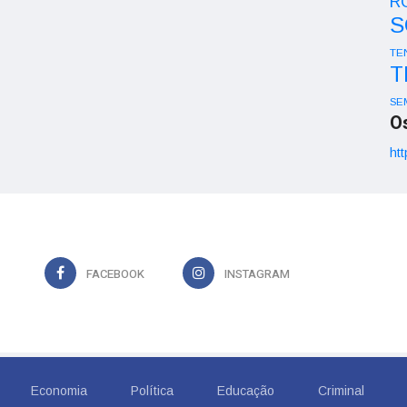
R
S
TE
T
SE
O
htt
FACEBOOK
INSTAGRAM
Economia
Política
Educação
Criminal