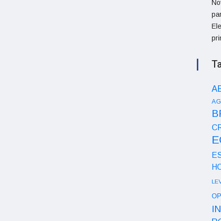
No
pa
Ele
pri
T
A
AG
B
CR
E
E
H
LE
OP
I