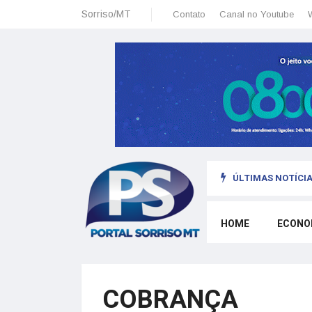
Sorriso/MT
Contato
Canal no Youtube
ÚLTIMAS NOTÍCIA
sais: planeamento financeiro detalhado para não passar sufoco
HOME
ECONO
COBRANÇA