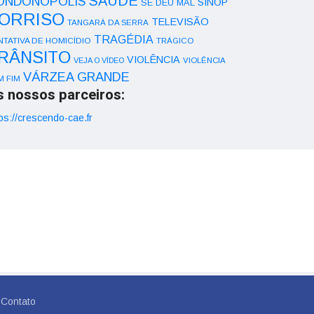
SAÚDE
ONDONÓPOLIS
SINOP
SE DEU MAL
ORRISO
TELEVISÃO
TANGARÁ DA SERRA
TRAGÉDIA
NTATIVA DE HOMICÍDIO
TRÁGICO
RÂNSITO
VIOLÊNCIA
VEJA O VÍDEO
VIOLÊNCIA
VÁRZEA GRANDE
M FIM
s nossos parceiros:
ps://crescendo-cae.fr
Contato