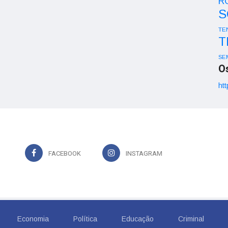
R
S
TE
T
SE
O
htt
FACEBOOK
INSTAGRAM
Economia
Política
Educação
Criminal