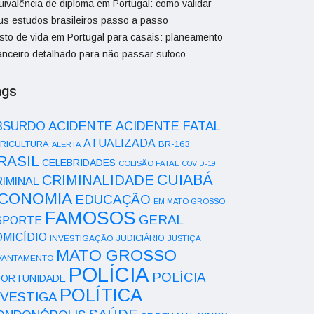
uivalência de diploma em Portugal: como validar
us estudos brasileiros passo a passo
sto de vida em Portugal para casais: planeamento
nanceiro detalhado para não passar sufoco
ags
ACIDENTE
BSURDO
ACIDENTE FATAL
ATUALIZADA
RICULTURA
BR-163
ALERTA
RASIL
CELEBRIDADES
COLISÃO FATAL
COVID-19
CUIABÁ
CRIMINALIDADE
IMINAL
CONOMIA
EDUCAÇÃO
EM MATO GROSSO
FAMOSOS
GERAL
SPORTE
OMICÍDIO
INVESTIGAÇÃO
JUDICIÁRIO
JUSTIÇA
MATO GROSSO
VANTAMENTO
POLÍCIA
POLÍCIA
ORTUNIDADE
POLÍTICA
NVESTIGA