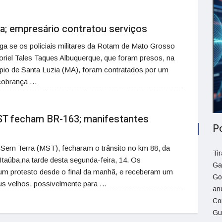
ra; empresário contratou serviços
iga se os policiais militares da Rotam de Mato Grosso
riel Tales Taques Albuquerque, que foram presos, na
o de Santa Luzia (MA), foram contratados por um
 cobrança …
ST fecham BR-163; manifestantes
P
Sem Terra (MST), fecharam o trânsito no km 88, da
Ti
Itaúba,na tarde desta segunda-feira, 14. Os
Ga
um protesto desde o final da manhã, e receberam um
Go
s velhos, possivelmente para …
an
Co
Gu