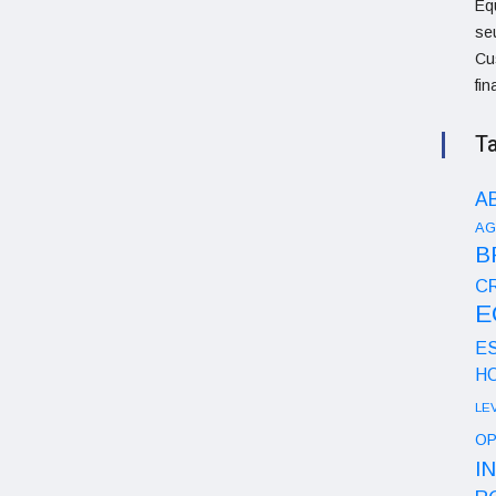
Eq
se
Cu
fi
T
A
AG
B
CR
E
E
H
LE
OP
I