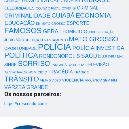
ATUALIZADA
AGRICULTURA
BR-163
ALERTA
CRIMINAL
CELEBRIDADES
COLISÃO FATAL
COVID-19
ECONOMIA
CUIABÁ
CRIMINALIDADE
EDUCAÇÃO
ESPORTE
EM MATO GROSSO
FAMOSOS
GERAL
HOMICÍDIO
INVESTIGAÇÃO
MATO GROSSO
JUDICIÁRIO
LEVANTAMENTO
JUSTIÇA
POLÍCIA
POLÍCIA INVESTIGA
OPORTUNIDADE
POLÍTICA
SAÚDE
RONDONÓPOLIS
SE DEU MAL
SORRISO
SINOP
TELEVISÃO
TANGARÁ DA SERRA
TRAGÉDIA
TENTATIVA DE HOMICÍDIO
TRÁGICO
TRÂNSITO
VIOLÊNCIA
VEJA O VÍDEO
VIOLÊNCIA SEM FIM
VÁRZEA GRANDE
Os nossos parceiros:
https://crescendo-cae.fr