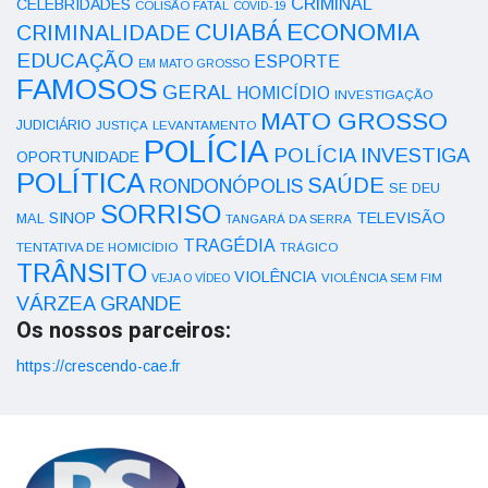
CRIMINAL
CELEBRIDADES
COLISÃO FATAL
COVID-19
ECONOMIA
CUIABÁ
CRIMINALIDADE
EDUCAÇÃO
ESPORTE
EM MATO GROSSO
FAMOSOS
GERAL
HOMICÍDIO
INVESTIGAÇÃO
MATO GROSSO
JUDICIÁRIO
LEVANTAMENTO
JUSTIÇA
POLÍCIA
POLÍCIA INVESTIGA
OPORTUNIDADE
POLÍTICA
SAÚDE
RONDONÓPOLIS
SE DEU
SORRISO
SINOP
TELEVISÃO
MAL
TANGARÁ DA SERRA
TRAGÉDIA
TENTATIVA DE HOMICÍDIO
TRÁGICO
TRÂNSITO
VIOLÊNCIA
VEJA O VÍDEO
VIOLÊNCIA SEM FIM
VÁRZEA GRANDE
Os nossos parceiros:
https://crescendo-cae.fr