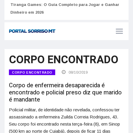
to
Tiranga Games: O Guia Completo para Jogar e Ganhar
Golp
Dinheiro em 2026
anúnc
CORPO ENCONTRADO
08/10/2019
CORPO ENCONTRADO
Corpo de enfermeira desaparecida é
encontrado e policial preso diz que marido
é mandante
Policial militar, de identidade não revelada, confessou ter
assassinado a enfermeira Zuilda Correia Rodrigues, 43.
Seu corpo foi encontrado nesta terça-feira (8), em Sinop
(500 km ao norte de Cuiabá), depois de ficar 11 dias