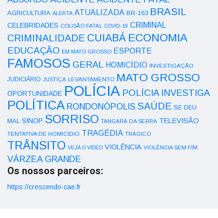
BRASIL
ATUALIZADA
AGRICULTURA
BR-163
ALERTA
CRIMINAL
CELEBRIDADES
COLISÃO FATAL
COVID-19
ECONOMIA
CUIABÁ
CRIMINALIDADE
EDUCAÇÃO
ESPORTE
EM MATO GROSSO
FAMOSOS
GERAL
HOMICÍDIO
INVESTIGAÇÃO
MATO GROSSO
JUDICIÁRIO
LEVANTAMENTO
JUSTIÇA
POLÍCIA
POLÍCIA INVESTIGA
OPORTUNIDADE
POLÍTICA
SAÚDE
RONDONÓPOLIS
SE DEU
SORRISO
SINOP
TELEVISÃO
MAL
TANGARÁ DA SERRA
TRAGÉDIA
TENTATIVA DE HOMICÍDIO
TRÁGICO
TRÂNSITO
VIOLÊNCIA
VEJA O VÍDEO
VIOLÊNCIA SEM FIM
VÁRZEA GRANDE
Os nossos parceiros:
https://crescendo-cae.fr