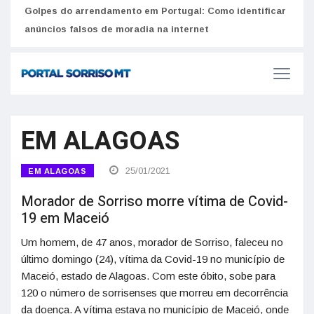
Golpes do arrendamento em Portugal: Como identificar
Como 
r
anúncios falsos de moradia na internet
do U
EM ALAGOAS
25/01/2021
EM ALAGOAS
Morador de Sorriso morre vítima de Covid-
19 em Maceió
Um homem, de 47 anos, morador de Sorriso, faleceu no
último domingo (24), vítima da Covid-19 no município de
Maceió, estado de Alagoas. Com este óbito, sobe para
120 o número de sorrisenses que morreu em decorrência
da doença. A vítima estava no município de Maceió, onde