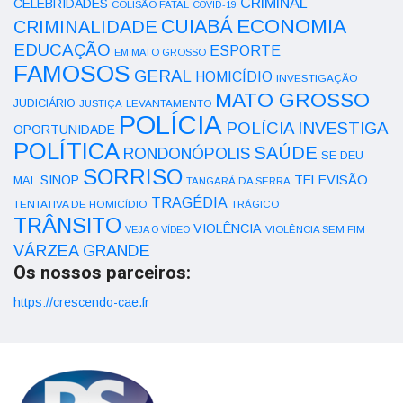
CRIMINAL
CELEBRIDADES
COLISÃO FATAL
COVID-19
ECONOMIA
CUIABÁ
CRIMINALIDADE
EDUCAÇÃO
ESPORTE
EM MATO GROSSO
FAMOSOS
GERAL
HOMICÍDIO
INVESTIGAÇÃO
MATO GROSSO
JUDICIÁRIO
LEVANTAMENTO
JUSTIÇA
POLÍCIA
POLÍCIA INVESTIGA
OPORTUNIDADE
POLÍTICA
SAÚDE
RONDONÓPOLIS
SE DEU
SORRISO
SINOP
TELEVISÃO
MAL
TANGARÁ DA SERRA
TRAGÉDIA
TENTATIVA DE HOMICÍDIO
TRÁGICO
TRÂNSITO
VIOLÊNCIA
VEJA O VÍDEO
VIOLÊNCIA SEM FIM
VÁRZEA GRANDE
Os nossos parceiros:
https://crescendo-cae.fr