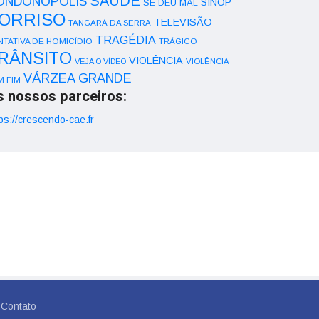
SAÚDE
ONDONÓPOLIS
SINOP
SE DEU MAL
ORRISO
TELEVISÃO
TANGARÁ DA SERRA
TRAGÉDIA
NTATIVA DE HOMICÍDIO
TRÁGICO
RÂNSITO
VIOLÊNCIA
VEJA O VÍDEO
VIOLÊNCIA
VÁRZEA GRANDE
M FIM
s nossos parceiros:
ps://crescendo-cae.fr
Contato