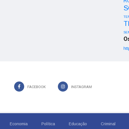
R
S
TE
T
SE
O
htt
FACEBOOK
INSTAGRAM
Economia
Política
Educação
Criminal