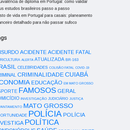
uivalência de diploma em Portugal: como validar
us estudos brasileiros passo a passo
sto de vida em Portugal para casais: planeamento
nanceiro detalhado para não passar sufoco
ags
ACIDENTE
BSURDO
ACIDENTE FATAL
ATUALIZADA
RICULTURA
BR-163
ALERTA
RASIL
CELEBRIDADES
COLISÃO FATAL
COVID-19
CUIABÁ
CRIMINALIDADE
IMINAL
CONOMIA
EDUCAÇÃO
EM MATO GROSSO
FAMOSOS
GERAL
SPORTE
OMICÍDIO
INVESTIGAÇÃO
JUDICIÁRIO
JUSTIÇA
MATO GROSSO
VANTAMENTO
POLÍCIA
POLÍCIA
ORTUNIDADE
POLÍTICA
NVESTIGA