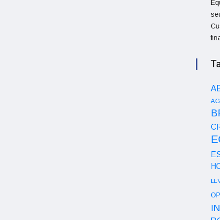
Eq
se
Cu
fi
T
A
AG
B
CR
E
E
H
LE
OP
I