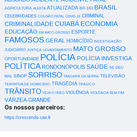
BRASIL
ATUALIZADA
AGRICULTURA
BR-163
ALERTA
CRIMINAL
CELEBRIDADES
COLISÃO FATAL
COVID-19
ECONOMIA
CUIABÁ
CRIMINALIDADE
EDUCAÇÃO
ESPORTE
EM MATO GROSSO
FAMOSOS
GERAL
HOMICÍDIO
INVESTIGAÇÃO
MATO GROSSO
JUDICIÁRIO
LEVANTAMENTO
JUSTIÇA
POLÍCIA
POLÍCIA INVESTIGA
OPORTUNIDADE
POLÍTICA
SAÚDE
RONDONÓPOLIS
SE DEU
SORRISO
SINOP
TELEVISÃO
MAL
TANGARÁ DA SERRA
TRAGÉDIA
TENTATIVA DE HOMICÍDIO
TRÁGICO
TRÂNSITO
VIOLÊNCIA
VEJA O VÍDEO
VIOLÊNCIA SEM FIM
VÁRZEA GRANDE
Os nossos parceiros:
https://crescendo-cae.fr