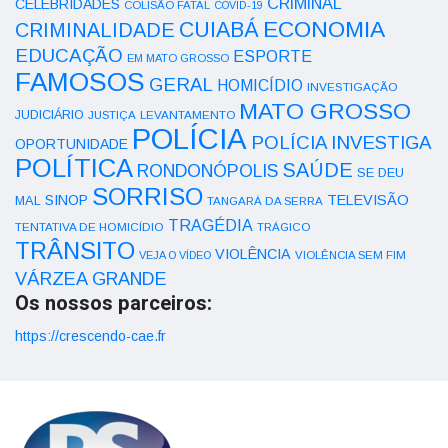
CRIMINAL
CELEBRIDADES
COLISÃO FATAL
COVID-19
ECONOMIA
CUIABÁ
CRIMINALIDADE
EDUCAÇÃO
ESPORTE
EM MATO GROSSO
FAMOSOS
GERAL
HOMICÍDIO
INVESTIGAÇÃO
MATO GROSSO
JUDICIÁRIO
LEVANTAMENTO
JUSTIÇA
POLÍCIA
POLÍCIA INVESTIGA
OPORTUNIDADE
POLÍTICA
SAÚDE
RONDONÓPOLIS
SE DEU
SORRISO
SINOP
TELEVISÃO
MAL
TANGARÁ DA SERRA
TRAGÉDIA
TENTATIVA DE HOMICÍDIO
TRÁGICO
TRÂNSITO
VIOLÊNCIA
VEJA O VÍDEO
VIOLÊNCIA SEM FIM
VÁRZEA GRANDE
Os nossos parceiros:
https://crescendo-cae.fr