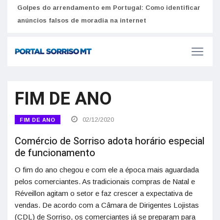
Golpes do arrendamento em Portugal: Como identificar
Como 
r
anúncios falsos de moradia na internet
do U
FIM DE ANO
02/12/2020
FIM DE ANO
Comércio de Sorriso adota horário especial
de funcionamento
O fim do ano chegou e com ele a época mais aguardada
pelos comerciantes. As tradicionais compras de Natal e
Réveillon agitam o setor e faz crescer a expectativa de
vendas. De acordo com a Câmara de Dirigentes Lojistas
(CDL) de Sorriso, os comerciantes já se preparam para