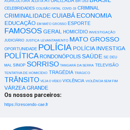
ATUALIZADA
AGRICULTURA
BR-163
ALERTA
CRIMINAL
CELEBRIDADES
COLISÃO FATAL
COVID-19
ECONOMIA
CUIABÁ
CRIMINALIDADE
EDUCAÇÃO
ESPORTE
EM MATO GROSSO
FAMOSOS
GERAL
HOMICÍDIO
INVESTIGAÇÃO
MATO GROSSO
JUDICIÁRIO
LEVANTAMENTO
JUSTIÇA
POLÍCIA
POLÍCIA INVESTIGA
OPORTUNIDADE
POLÍTICA
SAÚDE
RONDONÓPOLIS
SE DEU
SORRISO
SINOP
TELEVISÃO
MAL
TANGARÁ DA SERRA
TRAGÉDIA
TENTATIVA DE HOMICÍDIO
TRÁGICO
TRÂNSITO
VIOLÊNCIA
VEJA O VÍDEO
VIOLÊNCIA SEM FIM
VÁRZEA GRANDE
Os nossos parceiros:
https://crescendo-cae.fr