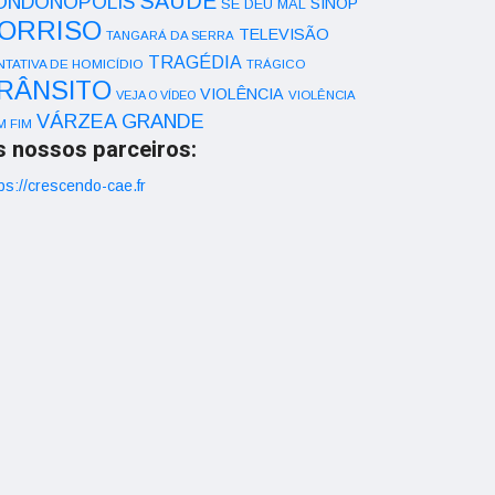
SAÚDE
ONDONÓPOLIS
SINOP
SE DEU MAL
ORRISO
TELEVISÃO
TANGARÁ DA SERRA
TRAGÉDIA
NTATIVA DE HOMICÍDIO
TRÁGICO
RÂNSITO
VIOLÊNCIA
VEJA O VÍDEO
VIOLÊNCIA
VÁRZEA GRANDE
M FIM
s nossos parceiros:
ps://crescendo-cae.fr