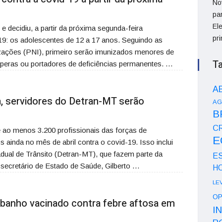
No
pa
Ele
 e decidiu, a partir da próxima segunda-feira
pri
19: os adolescentes de 12 a 17 anos. Seguindo as
ações (PNI), primeiro serão imunizados menores de
T
peras ou portadores de deficiências permanentes. …
A
, servidores do Detran-MT serão
AG
B
CR
o menos 3.200 profissionais das forças de
E
ainda no mês de abril contra o covid-19. Isso inclui
ual de Trânsito (Detran-MT), que fazem parte da
E
 secretário de Estado de Saúde, Gilberto …
H
LE
OP
ebanho vacinado contra febre aftosa em
I