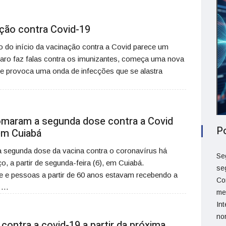
ação contra Covid-19
do início da vacinação contra a Covid parece um
naro faz falas contra os imunizantes, começa uma nova
e provoca uma onda de infecções que se alastra
omaram a segunda dose contra a Covid
P
em Cuiabá
 segunda dose da vacina contra o coronavírus há
Se
, a partir de segunda-feira (6), em Cuiabá.
se
e e pessoas a partir de 60 anos estavam recebendo a
Co
e …
me
Int
no
 contra a covid-19 a partir da próxima