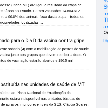
R
Grosso (Indea MT) divulgou o resultado da etapa de
S
re aftosa no Estado. Foram vacinados 14.664.812
TE
nte a 99,8% dos animais foco desta etapa – todos os
T
ropriedades localizadas …
SE
O
do para o Dia D da vacina contra gripe
htt
 neste sábado (4) com a mobilização de postos de saúde
 vacina junto aos grupos que devem receber a dose. O
ntos de vacinação estarão abertos e 196,5 mil
substituída nas unidades de saúde de MT
aúde e ao Plano Nacional de Erradicação da
omielite estará indisponível nas unidades básicas de
te de agravos imunopreveníveis da SES, Cláudia Soares,