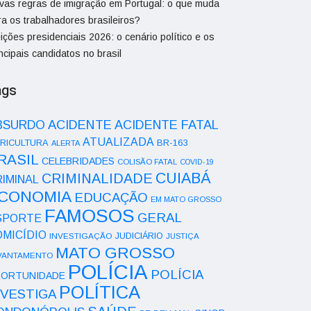
vas regras de imigração em Portugal: o que muda
ra os trabalhadores brasileiros?
ições presidenciais 2026: o cenário político e os
ncipais candidatos no brasil
ags
ACIDENTE
BSURDO
ACIDENTE FATAL
ATUALIZADA
RICULTURA
BR-163
ALERTA
RASIL
CELEBRIDADES
COLISÃO FATAL
COVID-19
CUIABÁ
CRIMINALIDADE
IMINAL
CONOMIA
EDUCAÇÃO
EM MATO GROSSO
FAMOSOS
GERAL
SPORTE
OMICÍDIO
INVESTIGAÇÃO
JUDICIÁRIO
JUSTIÇA
MATO GROSSO
VANTAMENTO
POLÍCIA
POLÍCIA
ORTUNIDADE
POLÍTICA
NVESTIGA