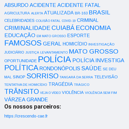
ACIDENTE
ABSURDO
ACIDENTE FATAL
BRASIL
ATUALIZADA
AGRICULTURA
BR-163
ALERTA
CRIMINAL
CELEBRIDADES
COLISÃO FATAL
COVID-19
ECONOMIA
CUIABÁ
CRIMINALIDADE
EDUCAÇÃO
ESPORTE
EM MATO GROSSO
FAMOSOS
GERAL
HOMICÍDIO
INVESTIGAÇÃO
MATO GROSSO
JUDICIÁRIO
LEVANTAMENTO
JUSTIÇA
POLÍCIA
POLÍCIA INVESTIGA
OPORTUNIDADE
POLÍTICA
SAÚDE
RONDONÓPOLIS
SE DEU
SORRISO
SINOP
TELEVISÃO
MAL
TANGARÁ DA SERRA
TRAGÉDIA
TENTATIVA DE HOMICÍDIO
TRÁGICO
TRÂNSITO
VIOLÊNCIA
VEJA O VÍDEO
VIOLÊNCIA SEM FIM
VÁRZEA GRANDE
Os nossos parceiros:
https://crescendo-cae.fr