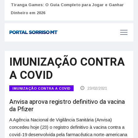
to
Tiranga Games: O Guia Completo para Jogar e Ganhar
Golp
Dinheiro em 2026
anúnc
IMUNIZAÇÃO CONTRA
A COVID
23/02/2021
IMUNIZAÇÃO CONTRA A COVID
Anvisa aprova registro definitivo da vacina
da Pfizer
A Agência Nacional de Vigilância Sanitária (Anvisa)
concedeu hoje (23) o registro definitivo à vacina contra a
covid-19 desenvolvida pela farmacêutica norte-americana