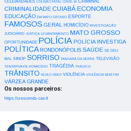
CRIMINAL
CELEBRIDADES
COLISÃO FATAL
COVID-19
ECONOMIA
CUIABÁ
CRIMINALIDADE
EDUCAÇÃO
ESPORTE
EM MATO GROSSO
FAMOSOS
GERAL
HOMICÍDIO
INVESTIGAÇÃO
MATO GROSSO
JUDICIÁRIO
LEVANTAMENTO
JUSTIÇA
POLÍCIA
POLÍCIA INVESTIGA
OPORTUNIDADE
POLÍTICA
SAÚDE
RONDONÓPOLIS
SE DEU
SORRISO
SINOP
TELEVISÃO
MAL
TANGARÁ DA SERRA
TRAGÉDIA
TENTATIVA DE HOMICÍDIO
TRÁGICO
TRÂNSITO
VIOLÊNCIA
VEJA O VÍDEO
VIOLÊNCIA SEM FIM
VÁRZEA GRANDE
Os nossos parceiros:
https://crescendo-cae.fr