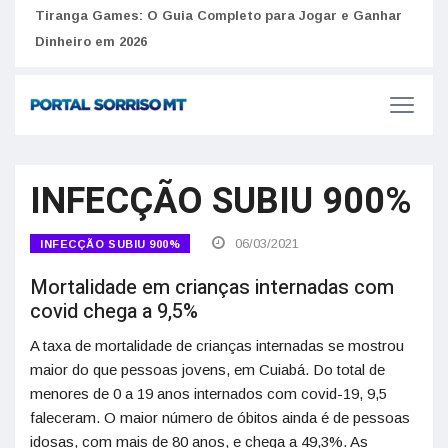
to
Tiranga Games: O Guia Completo para Jogar e Ganhar
Golp
Dinheiro em 2026
anúnc
INFECÇÃO SUBIU 900%
06/03/2021
INFECÇÃO SUBIU 900%
Mortalidade em crianças internadas com
covid chega a 9,5%
A taxa de mortalidade de crianças internadas se mostrou
maior do que pessoas jovens, em Cuiabá. Do total de
menores de 0 a 19 anos internados com covid-19, 9,5
faleceram. O maior número de óbitos ainda é de pessoas
idosas, com mais de 80 anos, e chega a 49,3%. As