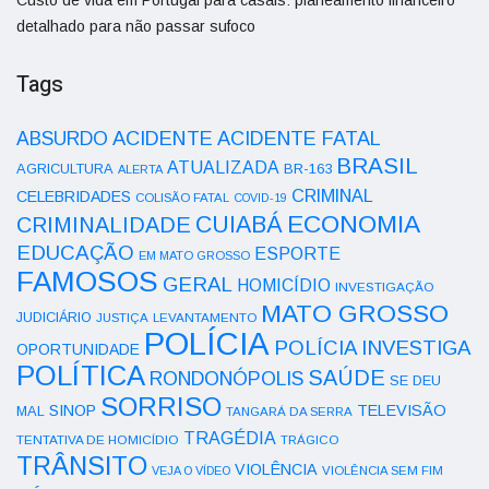
detalhado para não passar sufoco
Tags
ACIDENTE
ABSURDO
ACIDENTE FATAL
BRASIL
ATUALIZADA
AGRICULTURA
BR-163
ALERTA
CRIMINAL
CELEBRIDADES
COLISÃO FATAL
COVID-19
ECONOMIA
CUIABÁ
CRIMINALIDADE
EDUCAÇÃO
ESPORTE
EM MATO GROSSO
FAMOSOS
GERAL
HOMICÍDIO
INVESTIGAÇÃO
MATO GROSSO
JUDICIÁRIO
LEVANTAMENTO
JUSTIÇA
POLÍCIA
POLÍCIA INVESTIGA
OPORTUNIDADE
POLÍTICA
SAÚDE
RONDONÓPOLIS
SE DEU
SORRISO
SINOP
TELEVISÃO
MAL
TANGARÁ DA SERRA
TRAGÉDIA
TENTATIVA DE HOMICÍDIO
TRÁGICO
TRÂNSITO
VIOLÊNCIA
VEJA O VÍDEO
VIOLÊNCIA SEM FIM