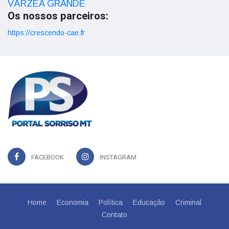
VÁRZEA GRANDE
Os nossos parceiros:
https://crescendo-cae.fr
FACEBOOK
INSTAGRAM
Home
Economia
Política
Educação
Criminal
Contato