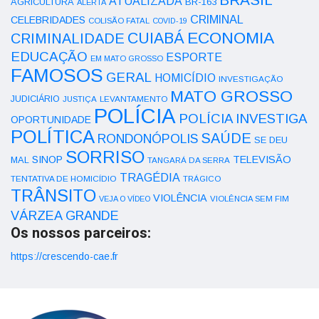
ATUALIZADA
AGRICULTURA
BR-163
ALERTA
CRIMINAL
CELEBRIDADES
COLISÃO FATAL
COVID-19
ECONOMIA
CUIABÁ
CRIMINALIDADE
EDUCAÇÃO
ESPORTE
EM MATO GROSSO
FAMOSOS
GERAL
HOMICÍDIO
INVESTIGAÇÃO
MATO GROSSO
JUDICIÁRIO
LEVANTAMENTO
JUSTIÇA
POLÍCIA
POLÍCIA INVESTIGA
OPORTUNIDADE
POLÍTICA
SAÚDE
RONDONÓPOLIS
SE DEU
SORRISO
SINOP
TELEVISÃO
MAL
TANGARÁ DA SERRA
TRAGÉDIA
TENTATIVA DE HOMICÍDIO
TRÁGICO
TRÂNSITO
VIOLÊNCIA
VEJA O VÍDEO
VIOLÊNCIA SEM FIM
VÁRZEA GRANDE
Os nossos parceiros:
https://crescendo-cae.fr