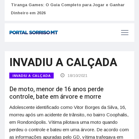
to
Tiranga Games: O Guia Completo para Jogar e Ganhar
Golp
Dinheiro em 2026
anúnc
INVADIU A CALÇADA
18/10/2021
INVADIU A CALÇADA
De moto, menor de 16 anos perde
controle, bate em árvore e morre
Adolescente identificado como Vitor Borges da Silva, 16,
morreu após um acidente de trânsito, no bairro Coophalis,
em Rondonópolis. Vítima pilotava uma moto quando
perdeu o controle e bateu em uma árvore. De acordo com
as informações apuradas pelo GD, vítima trafegava em