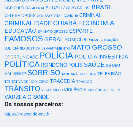
BRASIL
ATUALIZADA
AGRICULTURA
BR-163
ALERTA
CRIMINAL
CELEBRIDADES
COLISÃO FATAL
COVID-19
ECONOMIA
CUIABÁ
CRIMINALIDADE
EDUCAÇÃO
ESPORTE
EM MATO GROSSO
FAMOSOS
GERAL
HOMICÍDIO
INVESTIGAÇÃO
MATO GROSSO
JUDICIÁRIO
LEVANTAMENTO
JUSTIÇA
POLÍCIA
POLÍCIA INVESTIGA
OPORTUNIDADE
POLÍTICA
SAÚDE
RONDONÓPOLIS
SE DEU
SORRISO
SINOP
TELEVISÃO
MAL
TANGARÁ DA SERRA
TRAGÉDIA
TENTATIVA DE HOMICÍDIO
TRÁGICO
TRÂNSITO
VIOLÊNCIA
VEJA O VÍDEO
VIOLÊNCIA SEM FIM
VÁRZEA GRANDE
Os nossos parceiros:
https://crescendo-cae.fr