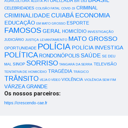
ATUALIZADA
AGRICULTURA
BR-163
ALERTA
CRIMINAL
CELEBRIDADES
COLISÃO FATAL
COVID-19
ECONOMIA
CUIABÁ
CRIMINALIDADE
EDUCAÇÃO
ESPORTE
EM MATO GROSSO
FAMOSOS
GERAL
HOMICÍDIO
INVESTIGAÇÃO
MATO GROSSO
JUDICIÁRIO
LEVANTAMENTO
JUSTIÇA
POLÍCIA
POLÍCIA INVESTIGA
OPORTUNIDADE
POLÍTICA
SAÚDE
RONDONÓPOLIS
SE DEU
SORRISO
SINOP
TELEVISÃO
MAL
TANGARÁ DA SERRA
TRAGÉDIA
TENTATIVA DE HOMICÍDIO
TRÁGICO
TRÂNSITO
VIOLÊNCIA
VEJA O VÍDEO
VIOLÊNCIA SEM FIM
VÁRZEA GRANDE
Os nossos parceiros:
https://crescendo-cae.fr