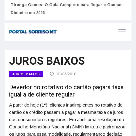
to
Tiranga Games: O Guia Completo para Jogar e Ganhar
Golp
Dinheiro em 2026
anúnc
JUROS BAIXOS
01/06/2018
JUROS BAIXOS
Devedor no rotativo do cartão pagará taxa
igual a de cliente regular
A partir de hoje (1º), clientes inadimplentes no rotativo do
cartão de crédito passam a pagar a mesma taxa de juros
dos consumidores regulares. Em abril, uma resolução do
Conselho Monetário Nacional (CMN) limitou e padronizou
os juros para essa modalidade, regulamentando decisão