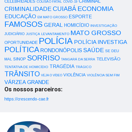
CRIMINAL
CELEBRIDADES
COLISÃO FATAL
COVID-19
ECONOMIA
CUIABÁ
CRIMINALIDADE
EDUCAÇÃO
ESPORTE
EM MATO GROSSO
FAMOSOS
GERAL
HOMICÍDIO
INVESTIGAÇÃO
MATO GROSSO
JUDICIÁRIO
LEVANTAMENTO
JUSTIÇA
POLÍCIA
POLÍCIA INVESTIGA
OPORTUNIDADE
POLÍTICA
SAÚDE
RONDONÓPOLIS
SE DEU
SORRISO
SINOP
TELEVISÃO
MAL
TANGARÁ DA SERRA
TRAGÉDIA
TENTATIVA DE HOMICÍDIO
TRÁGICO
TRÂNSITO
VIOLÊNCIA
VEJA O VÍDEO
VIOLÊNCIA SEM FIM
VÁRZEA GRANDE
Os nossos parceiros:
https://crescendo-cae.fr