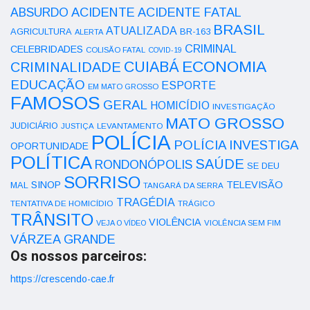
ACIDENTE
ABSURDO
ACIDENTE FATAL
BRASIL
ATUALIZADA
AGRICULTURA
BR-163
ALERTA
CRIMINAL
CELEBRIDADES
COLISÃO FATAL
COVID-19
ECONOMIA
CUIABÁ
CRIMINALIDADE
EDUCAÇÃO
ESPORTE
EM MATO GROSSO
FAMOSOS
GERAL
HOMICÍDIO
INVESTIGAÇÃO
MATO GROSSO
JUDICIÁRIO
LEVANTAMENTO
JUSTIÇA
POLÍCIA
POLÍCIA INVESTIGA
OPORTUNIDADE
POLÍTICA
SAÚDE
RONDONÓPOLIS
SE DEU
SORRISO
SINOP
TELEVISÃO
MAL
TANGARÁ DA SERRA
TRAGÉDIA
TENTATIVA DE HOMICÍDIO
TRÁGICO
TRÂNSITO
VIOLÊNCIA
VEJA O VÍDEO
VIOLÊNCIA SEM FIM
VÁRZEA GRANDE
Os nossos parceiros:
https://crescendo-cae.fr