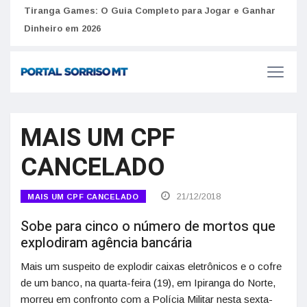
to
Tiranga Games: O Guia Completo para Jogar e Ganhar
Golp
Dinheiro em 2026
anúnc
MAIS UM CPF
CANCELADO
21/12/2018
MAIS UM CPF CANCELADO
Sobe para cinco o número de mortos que
explodiram agência bancária
Mais um suspeito de explodir caixas eletrônicos e o cofre
de um banco, na quarta-feira (19), em Ipiranga do Norte,
morreu em confronto com a Polícia Militar nesta sexta-