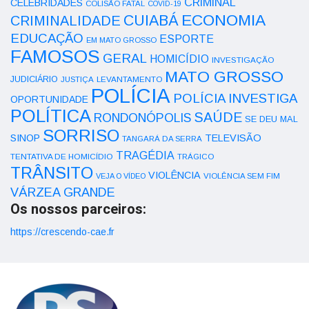
CRIMINAL
CELEBRIDADES
COLISÃO FATAL
COVID-19
ECONOMIA
CUIABÁ
CRIMINALIDADE
EDUCAÇÃO
ESPORTE
EM MATO GROSSO
FAMOSOS
GERAL
HOMICÍDIO
INVESTIGAÇÃO
MATO GROSSO
JUDICIÁRIO
LEVANTAMENTO
JUSTIÇA
POLÍCIA
POLÍCIA INVESTIGA
OPORTUNIDADE
POLÍTICA
SAÚDE
RONDONÓPOLIS
SE DEU MAL
SORRISO
SINOP
TELEVISÃO
TANGARÁ DA SERRA
TRAGÉDIA
TENTATIVA DE HOMICÍDIO
TRÁGICO
TRÂNSITO
VIOLÊNCIA
VEJA O VÍDEO
VIOLÊNCIA SEM FIM
VÁRZEA GRANDE
Os nossos parceiros:
https://crescendo-cae.fr