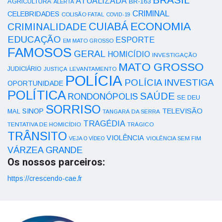
ATUALIZADA
AGRICULTURA
BR-163
ALERTA
CRIMINAL
CELEBRIDADES
COLISÃO FATAL
COVID-19
ECONOMIA
CUIABÁ
CRIMINALIDADE
EDUCAÇÃO
ESPORTE
EM MATO GROSSO
FAMOSOS
GERAL
HOMICÍDIO
INVESTIGAÇÃO
MATO GROSSO
JUDICIÁRIO
LEVANTAMENTO
JUSTIÇA
POLÍCIA
POLÍCIA INVESTIGA
OPORTUNIDADE
POLÍTICA
SAÚDE
RONDONÓPOLIS
SE DEU
SORRISO
SINOP
TELEVISÃO
MAL
TANGARÁ DA SERRA
TRAGÉDIA
TENTATIVA DE HOMICÍDIO
TRÁGICO
TRÂNSITO
VIOLÊNCIA
VEJA O VÍDEO
VIOLÊNCIA SEM FIM
VÁRZEA GRANDE
Os nossos parceiros:
https://crescendo-cae.fr