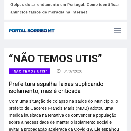
Golpes do arrendamento em Portugal: Como identificar
Como 
r
anúncios falsos de moradia na internet
do U
“NÃO TEMOS UTIS”
04/07/2020
“NÃO TEMOS UTIS”
Prefeitura espalha faixas suplicando
isolamento, mas é criticada
Com uma situação de colapso na saúde do Município, o
prefeito de Cáceres Francis Maris (MDB) adotou uma
medida inusitada na tentativa de convencer a população
sobre a necessidade de manter o isolamento social e
evitar a propagação acelerada da Covid-19. Ele espalhou