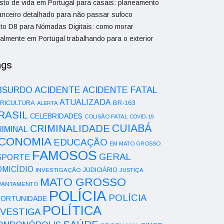
sto de vida em Portugal para casais: planeamento
nanceiro detalhado para não passar sufoco
sto D8 para Nómadas Digitais: como morar
galmente em Portugal trabalhando para o exterior
ags
ACIDENTE
BSURDO
ACIDENTE FATAL
ATUALIZADA
RICULTURA
BR-163
ALERTA
RASIL
CELEBRIDADES
COLISÃO FATAL
COVID-19
CUIABÁ
CRIMINALIDADE
IMINAL
CONOMIA
EDUCAÇÃO
EM MATO GROSSO
FAMOSOS
GERAL
SPORTE
OMICÍDIO
INVESTIGAÇÃO
JUDICIÁRIO
JUSTIÇA
MATO GROSSO
VANTAMENTO
POLÍCIA
POLÍCIA
ORTUNIDADE
POLÍTICA
NVESTIGA