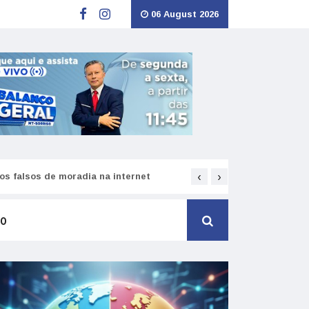
06 August 2026
‹
›
s falsos de moradia na internet
Como funciona o SNS pa
TO