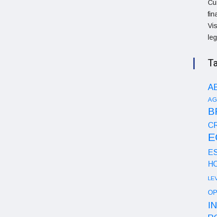
Cu
fi
Vi
le
T
A
AG
B
CR
E
E
H
LE
OP
I