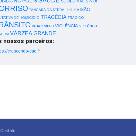
SAÚDE
ONDONÓPOLIS
SINOP
SE DEU MAL
ORRISO
TELEVISÃO
TANGARÁ DA SERRA
TRAGÉDIA
NTATIVA DE HOMICÍDIO
TRÁGICO
RÂNSITO
VIOLÊNCIA
VEJA O VÍDEO
VIOLÊNCIA
VÁRZEA GRANDE
M FIM
s nossos parceiros:
ps://crescendo-cae.fr
Contato