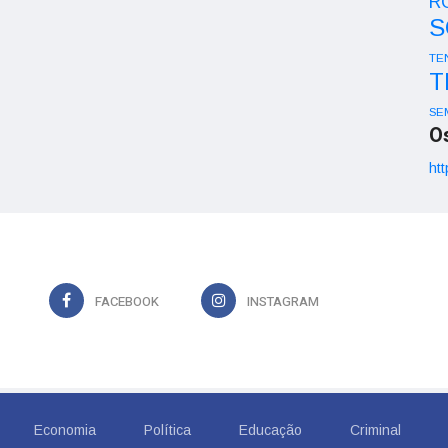
R
S
TE
T
SE
O
htt
FACEBOOK
INSTAGRAM
Economia
Política
Educação
Criminal