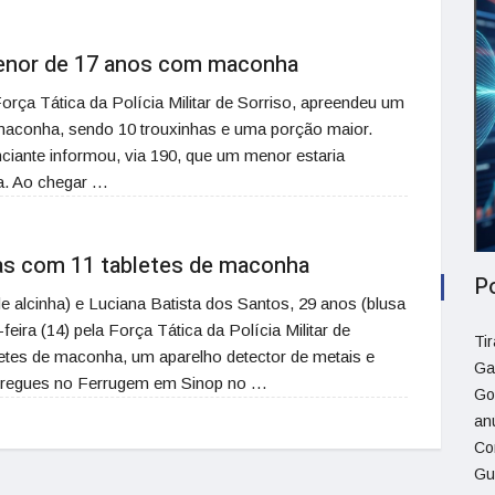
menor de 17 anos com maconha
Força Tática da Polícia Militar de Sorriso, apreendeu um
maconha, sendo 10 trouxinhas e uma porção maior.
iante informou, via 190, que um menor estaria
a. Ao chegar …
das com 11 tabletes de maconha
P
e alcinha) e Luciana Batista dos Santos, 29 anos (blusa
feira (14) pela Força Tática da Polícia Militar de
Ti
etes de maconha, um aparelho detector de metais e
Ga
entregues no Ferrugem em Sinop no …
Go
an
Co
Gu