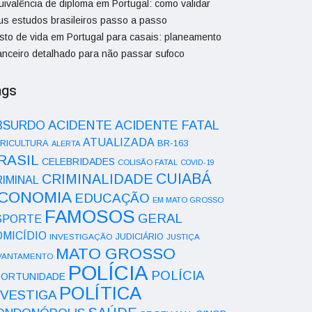
uivalência de diploma em Portugal: como validar
us estudos brasileiros passo a passo
sto de vida em Portugal para casais: planeamento
nanceiro detalhado para não passar sufoco
ags
ACIDENTE
BSURDO
ACIDENTE FATAL
ATUALIZADA
RICULTURA
BR-163
ALERTA
RASIL
CELEBRIDADES
COLISÃO FATAL
COVID-19
CUIABÁ
CRIMINALIDADE
IMINAL
CONOMIA
EDUCAÇÃO
EM MATO GROSSO
FAMOSOS
GERAL
SPORTE
OMICÍDIO
INVESTIGAÇÃO
JUDICIÁRIO
JUSTIÇA
MATO GROSSO
VANTAMENTO
POLÍCIA
POLÍCIA
ORTUNIDADE
POLÍTICA
NVESTIGA