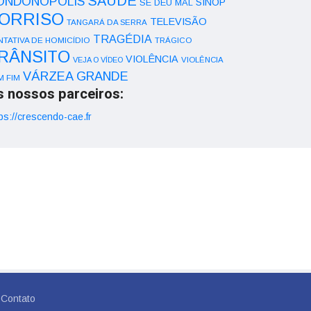
SAÚDE
ONDONÓPOLIS
SINOP
SE DEU MAL
ORRISO
TELEVISÃO
TANGARÁ DA SERRA
TRAGÉDIA
NTATIVA DE HOMICÍDIO
TRÁGICO
RÂNSITO
VIOLÊNCIA
VEJA O VÍDEO
VIOLÊNCIA
VÁRZEA GRANDE
M FIM
s nossos parceiros:
ps://crescendo-cae.fr
Contato