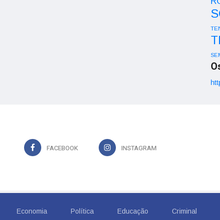
R
S
TE
T
SE
O
htt
FACEBOOK
INSTAGRAM
Economia
Política
Educação
Criminal