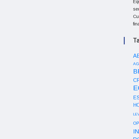
Eq
se
Cu
fi
T
A
AG
B
CR
E
E
H
LE
OP
I