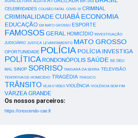
ATUALIZADA
AGRICULTURA
BR-163
ALERTA
CRIMINAL
CELEBRIDADES
COLISÃO FATAL
COVID-19
ECONOMIA
CUIABÁ
CRIMINALIDADE
EDUCAÇÃO
ESPORTE
EM MATO GROSSO
FAMOSOS
GERAL
HOMICÍDIO
INVESTIGAÇÃO
MATO GROSSO
JUDICIÁRIO
LEVANTAMENTO
JUSTIÇA
POLÍCIA
POLÍCIA INVESTIGA
OPORTUNIDADE
POLÍTICA
SAÚDE
RONDONÓPOLIS
SE DEU
SORRISO
SINOP
TELEVISÃO
MAL
TANGARÁ DA SERRA
TRAGÉDIA
TENTATIVA DE HOMICÍDIO
TRÁGICO
TRÂNSITO
VIOLÊNCIA
VEJA O VÍDEO
VIOLÊNCIA SEM FIM
VÁRZEA GRANDE
Os nossos parceiros:
https://crescendo-cae.fr