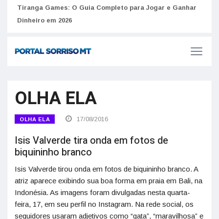
to
Tiranga Games: O Guia Completo para Jogar e Ganhar
Golp
Dinheiro em 2026
anúnc
OLHA ELA
17/08/2016
OLHA ELA
Isis Valverde tira onda em fotos de
biquininho branco
Isis Valverde tirou onda em fotos de biquininho branco. A
atriz aparece exibindo sua boa forma em praia em Bali, na
Indonésia. As imagens foram divulgadas nesta quarta-
feira, 17, em seu perfil no Instagram. Na rede social, os
seguidores usaram adjetivos como “gata”, “maravilhosa” e