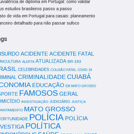
uivalência de diploma em Portugal: como validar
us estudos brasileiros passo a passo
sto de vida em Portugal para casais: planeamento
nanceiro detalhado para não passar sufoco
ags
ACIDENTE
BSURDO
ACIDENTE FATAL
ATUALIZADA
RICULTURA
BR-163
ALERTA
RASIL
CELEBRIDADES
COLISÃO FATAL
COVID-19
CUIABÁ
CRIMINALIDADE
IMINAL
CONOMIA
EDUCAÇÃO
EM MATO GROSSO
FAMOSOS
GERAL
SPORTE
OMICÍDIO
INVESTIGAÇÃO
JUDICIÁRIO
JUSTIÇA
MATO GROSSO
VANTAMENTO
POLÍCIA
POLÍCIA
ORTUNIDADE
POLÍTICA
NVESTIGA