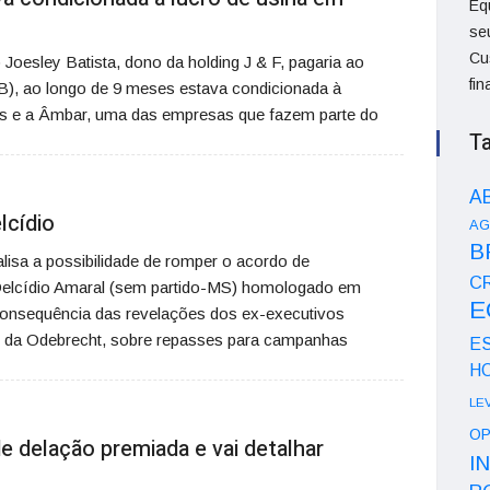
Eq
se
Cu
Joesley Batista, dono da holding J & F, pagaria ao
fi
B), ao longo de 9 meses estava condicionada à
ras e a Âmbar, uma das empresas que fazem parte do
T
A
lcídio
AG
B
lisa a possibilidade de romper o acordo de
CR
elcídio Amaral (sem partido-MS) homologado em
E
consequência das revelações dos ex-executivos
o, da Odebrecht, sobre repasses para campanhas
E
H
LE
OP
e delação premiada e vai detalhar
I