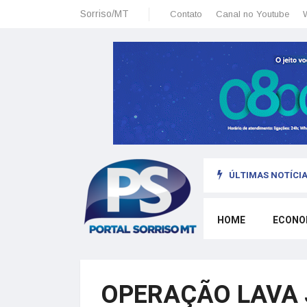
Sorriso/MT
Contato
Canal no Youtube
ÚLTIMAS NOTÍCIA
sais: planeamento financeiro detalhado para não passar sufoco
HOME
ECONO
OPERAÇÃO LAVA 