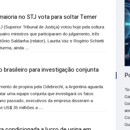
 maioria no STJ vota para soltar Temer
 (Superior Tribunal de Justiça) votou hoje pela soltura
tro ministros que participaram do julgamento, três
ônio Saldanha (relator), Laurita Vaz e Rogério Schietti
a turma, ainda …
 brasileiro para investigação conjunta
P
mento de propina pela Odebrecht, a Argentina aguarda
Ti
tar uma equipe conjunta que investigará os fatos
Ga
 ano passado, executivos da empresa disseram a
Go
de US$ 35 milhões a …
an
Co
Gu
a condicionada a lucro de usina em