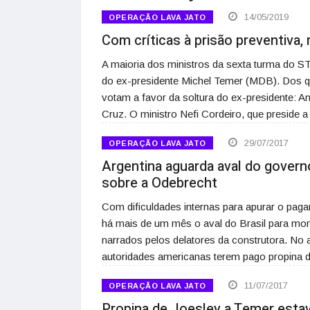
14/05/2019
OPERAÇÃO LAVA JATO
Com críticas à prisão preventiva,
A maioria dos ministros da sexta turma do STJ
do ex-presidente Michel Temer (MDB). Dos qua
votam a favor da soltura do ex-presidente: Ant
Cruz. O ministro Nefi Cordeiro, que preside 
29/07/2017
OPERAÇÃO LAVA JATO
Argentina aguarda aval do governo
sobre a Odebrecht
Com dificuldades internas para apurar o paga
há mais de um mês o aval do Brasil para mon
narrados pelos delatores da construtora. No
autoridades americanas terem pago propina 
11/07/2017
OPERAÇÃO LAVA JATO
Propina de Joesley a Temer estav