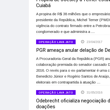
Cuiabá
A propina de R$ 38 milhões que o empresário 
presidente da República, Michel Temer (PMD
vigência do contrato firmado entre a Petrob
conglomerado e que administra a …
23/04/2017
OPERAÇÃO LAVA JATO
PGR ameaça anular delação de De
A Procuradoria-Geral da República (PGR) ana
colaboração premiada do senador cassado D
2016. O revés para o ex-parlamentar é uma 
Benedicto Júnior e Rogério Santos de Araúj
eleitorais em contrapartida à atuação …
31/05/2016
OPERAÇÃO LAVA JATO
Odebrecht oficializa negociação d
doações