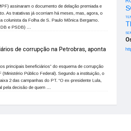
R
 (MPF) assinaram o documento de delação premiada e
S
to. As tratativas já ocorriam há meses, mas, agora, o
TE
 da colunista da Folha de S. Paulo Mônica Bergamo.
T
PMDB e PSDB) …
SE
O
ciários de corrupção na Petrobras, aponta
htt
s principais beneficiários” do esquema de corrupção
(Ministério Público Federal). Segundo a instituição, o
ixa 2 das campanhas do PT. “O ex-presidente Lula,
inal pela decisão de quem …