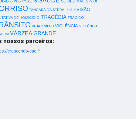
SAÚDE
ONDONÓPOLIS
SINOP
SE DEU MAL
ORRISO
TELEVISÃO
TANGARÁ DA SERRA
TRAGÉDIA
NTATIVA DE HOMICÍDIO
TRÁGICO
RÂNSITO
VIOLÊNCIA
VEJA O VÍDEO
VIOLÊNCIA
VÁRZEA GRANDE
M FIM
s nossos parceiros:
ps://crescendo-cae.fr