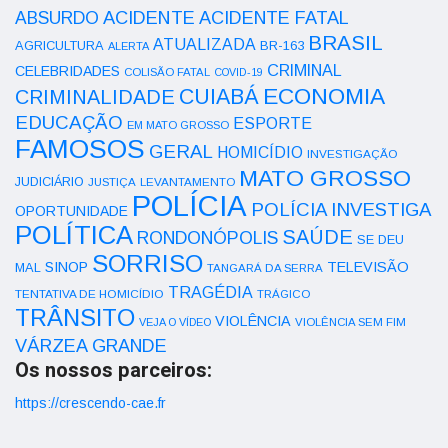
ACIDENTE
ABSURDO
ACIDENTE FATAL
BRASIL
ATUALIZADA
AGRICULTURA
BR-163
ALERTA
CRIMINAL
CELEBRIDADES
COLISÃO FATAL
COVID-19
ECONOMIA
CUIABÁ
CRIMINALIDADE
EDUCAÇÃO
ESPORTE
EM MATO GROSSO
FAMOSOS
GERAL
HOMICÍDIO
INVESTIGAÇÃO
MATO GROSSO
JUDICIÁRIO
LEVANTAMENTO
JUSTIÇA
POLÍCIA
POLÍCIA INVESTIGA
OPORTUNIDADE
POLÍTICA
SAÚDE
RONDONÓPOLIS
SE DEU
SORRISO
SINOP
TELEVISÃO
MAL
TANGARÁ DA SERRA
TRAGÉDIA
TENTATIVA DE HOMICÍDIO
TRÁGICO
TRÂNSITO
VIOLÊNCIA
VEJA O VÍDEO
VIOLÊNCIA SEM FIM
VÁRZEA GRANDE
Os nossos parceiros:
https://crescendo-cae.fr