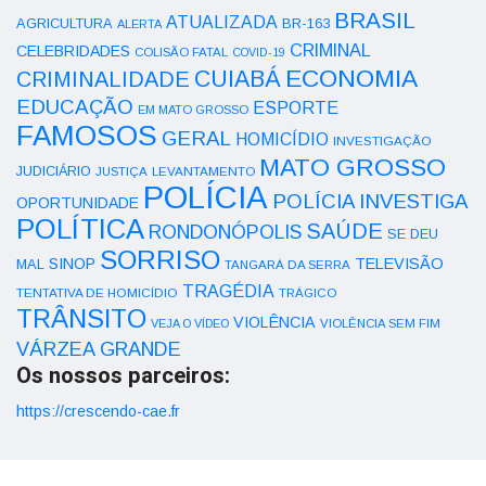
BRASIL
ATUALIZADA
AGRICULTURA
BR-163
ALERTA
CRIMINAL
CELEBRIDADES
COLISÃO FATAL
COVID-19
ECONOMIA
CUIABÁ
CRIMINALIDADE
EDUCAÇÃO
ESPORTE
EM MATO GROSSO
FAMOSOS
GERAL
HOMICÍDIO
INVESTIGAÇÃO
MATO GROSSO
JUDICIÁRIO
LEVANTAMENTO
JUSTIÇA
POLÍCIA
POLÍCIA INVESTIGA
OPORTUNIDADE
POLÍTICA
SAÚDE
RONDONÓPOLIS
SE DEU
SORRISO
SINOP
TELEVISÃO
MAL
TANGARÁ DA SERRA
TRAGÉDIA
TENTATIVA DE HOMICÍDIO
TRÁGICO
TRÂNSITO
VIOLÊNCIA
VEJA O VÍDEO
VIOLÊNCIA SEM FIM
VÁRZEA GRANDE
Os nossos parceiros:
https://crescendo-cae.fr