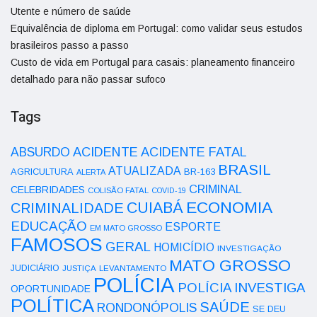
Utente e número de saúde
Equivalência de diploma em Portugal: como validar seus estudos
brasileiros passo a passo
Custo de vida em Portugal para casais: planeamento financeiro
detalhado para não passar sufoco
Tags
ACIDENTE
ABSURDO
ACIDENTE FATAL
BRASIL
ATUALIZADA
AGRICULTURA
BR-163
ALERTA
CRIMINAL
CELEBRIDADES
COLISÃO FATAL
COVID-19
ECONOMIA
CUIABÁ
CRIMINALIDADE
EDUCAÇÃO
ESPORTE
EM MATO GROSSO
FAMOSOS
GERAL
HOMICÍDIO
INVESTIGAÇÃO
MATO GROSSO
JUDICIÁRIO
LEVANTAMENTO
JUSTIÇA
POLÍCIA
POLÍCIA INVESTIGA
OPORTUNIDADE
POLÍTICA
SAÚDE
RONDONÓPOLIS
SE DEU