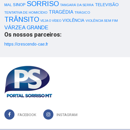
SORRISO
SINOP
TELEVISÃO
MAL
TANGARÁ DA SERRA
TRAGÉDIA
TENTATIVA DE HOMICÍDIO
TRÁGICO
TRÂNSITO
VIOLÊNCIA
VEJA O VÍDEO
VIOLÊNCIA SEM FIM
VÁRZEA GRANDE
Os nossos parceiros:
https://crescendo-cae.fr
FACEBOOK
INSTAGRAM