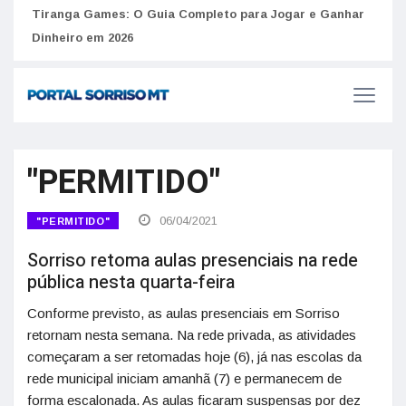
to
Tiranga Games: O Guia Completo para Jogar e Ganhar
Golp
Dinheiro em 2026
anúnc
"PERMITIDO"
06/04/2021
"PERMITIDO"
Sorriso retoma aulas presenciais na rede
pública nesta quarta-feira
Conforme previsto, as aulas presenciais em Sorriso
retornam nesta semana. Na rede privada, as atividades
começaram a ser retomadas hoje (6), já nas escolas da
rede municipal iniciam amanhã (7) e permanecem de
forma escalonada. As aulas ficaram suspensas por dez