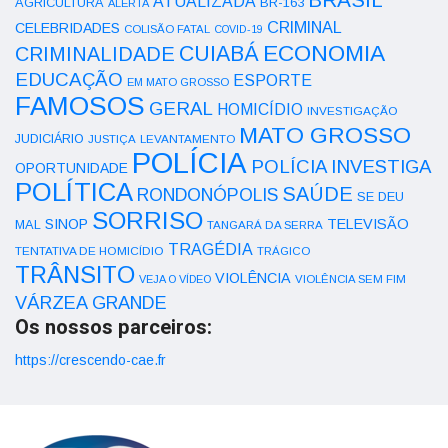
ATUALIZADA
AGRICULTURA
BR-163
ALERTA
CRIMINAL
CELEBRIDADES
COLISÃO FATAL
COVID-19
ECONOMIA
CUIABÁ
CRIMINALIDADE
EDUCAÇÃO
ESPORTE
EM MATO GROSSO
FAMOSOS
GERAL
HOMICÍDIO
INVESTIGAÇÃO
MATO GROSSO
JUDICIÁRIO
LEVANTAMENTO
JUSTIÇA
POLÍCIA
POLÍCIA INVESTIGA
OPORTUNIDADE
POLÍTICA
SAÚDE
RONDONÓPOLIS
SE DEU
SORRISO
SINOP
TELEVISÃO
MAL
TANGARÁ DA SERRA
TRAGÉDIA
TENTATIVA DE HOMICÍDIO
TRÁGICO
TRÂNSITO
VIOLÊNCIA
VEJA O VÍDEO
VIOLÊNCIA SEM FIM
VÁRZEA GRANDE
Os nossos parceiros:
https://crescendo-cae.fr