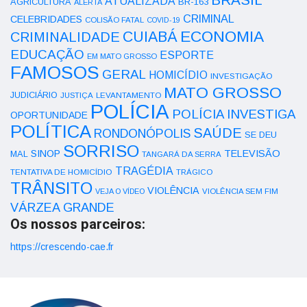
ATUALIZADA
AGRICULTURA
BR-163
ALERTA
CRIMINAL
CELEBRIDADES
COLISÃO FATAL
COVID-19
ECONOMIA
CUIABÁ
CRIMINALIDADE
EDUCAÇÃO
ESPORTE
EM MATO GROSSO
FAMOSOS
GERAL
HOMICÍDIO
INVESTIGAÇÃO
MATO GROSSO
JUDICIÁRIO
LEVANTAMENTO
JUSTIÇA
POLÍCIA
POLÍCIA INVESTIGA
OPORTUNIDADE
POLÍTICA
SAÚDE
RONDONÓPOLIS
SE DEU
SORRISO
SINOP
TELEVISÃO
MAL
TANGARÁ DA SERRA
TRAGÉDIA
TENTATIVA DE HOMICÍDIO
TRÁGICO
TRÂNSITO
VIOLÊNCIA
VEJA O VÍDEO
VIOLÊNCIA SEM FIM
VÁRZEA GRANDE
Os nossos parceiros:
https://crescendo-cae.fr