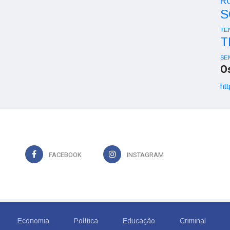
R
S
TE
T
SE
O
htt
FACEBOOK
INSTAGRAM
Economia
Política
Educação
Criminal