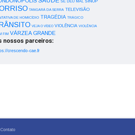
SAÚDE
ONDONÓPOLIS
SINOP
SE DEU MAL
ORRISO
TELEVISÃO
TANGARÁ DA SERRA
TRAGÉDIA
NTATIVA DE HOMICÍDIO
TRÁGICO
RÂNSITO
VIOLÊNCIA
VEJA O VÍDEO
VIOLÊNCIA
VÁRZEA GRANDE
M FIM
s nossos parceiros:
ps://crescendo-cae.fr
Contato