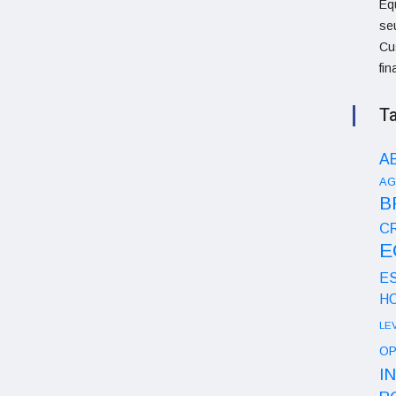
Eq
se
Cu
fi
T
A
AG
B
CR
E
E
H
LE
OP
I