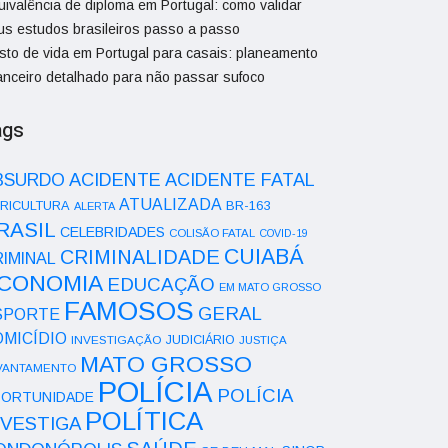
uivalência de diploma em Portugal: como validar
us estudos brasileiros passo a passo
sto de vida em Portugal para casais: planeamento
nanceiro detalhado para não passar sufoco
ags
ACIDENTE
BSURDO
ACIDENTE FATAL
ATUALIZADA
RICULTURA
BR-163
ALERTA
RASIL
CELEBRIDADES
COLISÃO FATAL
COVID-19
CUIABÁ
CRIMINALIDADE
IMINAL
CONOMIA
EDUCAÇÃO
EM MATO GROSSO
FAMOSOS
GERAL
SPORTE
OMICÍDIO
INVESTIGAÇÃO
JUDICIÁRIO
JUSTIÇA
MATO GROSSO
VANTAMENTO
POLÍCIA
POLÍCIA
ORTUNIDADE
POLÍTICA
NVESTIGA