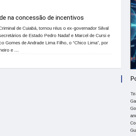
aude na concessão de incentivos
Criminal de Cuiabá, tornou réus o ex-governador Silval
ecretários de Estado Pedro Nadaf e Marcel de Cursi e
co Gomes de Andrade Lima Filho, o “Chico Lima”, por
heiro e …
P
Ti
Ga
Go
an
Co
Gu