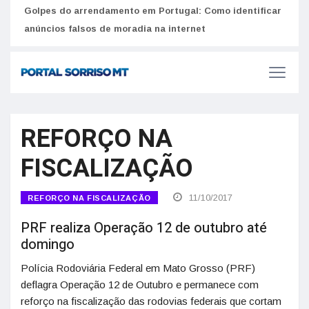
Golpes do arrendamento em Portugal: Como identificar
Como 
r
anúncios falsos de moradia na internet
do U
REFORÇO NA
FISCALIZAÇÃO
11/10/2017
REFORÇO NA FISCALIZAÇÃO
PRF realiza Operação 12 de outubro até
domingo
Polícia Rodoviária Federal em Mato Grosso (PRF)
deflagra Operação 12 de Outubro e permanece com
reforço na fiscalização das rodovias federais que cortam