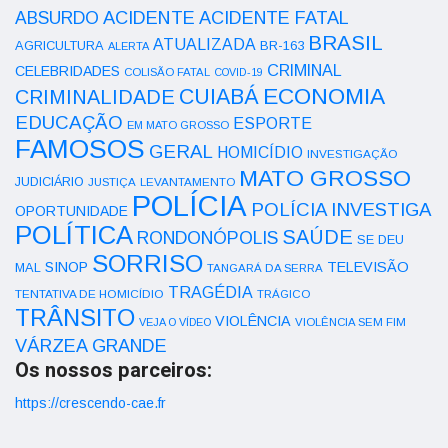
ACIDENTE
ABSURDO
ACIDENTE FATAL
BRASIL
ATUALIZADA
AGRICULTURA
BR-163
ALERTA
CRIMINAL
CELEBRIDADES
COLISÃO FATAL
COVID-19
ECONOMIA
CUIABÁ
CRIMINALIDADE
EDUCAÇÃO
ESPORTE
EM MATO GROSSO
FAMOSOS
GERAL
HOMICÍDIO
INVESTIGAÇÃO
MATO GROSSO
JUDICIÁRIO
LEVANTAMENTO
JUSTIÇA
POLÍCIA
POLÍCIA INVESTIGA
OPORTUNIDADE
POLÍTICA
SAÚDE
RONDONÓPOLIS
SE DEU
SORRISO
SINOP
TELEVISÃO
MAL
TANGARÁ DA SERRA
TRAGÉDIA
TENTATIVA DE HOMICÍDIO
TRÁGICO
TRÂNSITO
VIOLÊNCIA
VEJA O VÍDEO
VIOLÊNCIA SEM FIM
VÁRZEA GRANDE
Os nossos parceiros:
https://crescendo-cae.fr