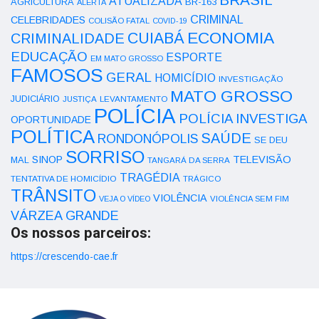
ATUALIZADA
AGRICULTURA
BR-163
ALERTA
CRIMINAL
CELEBRIDADES
COLISÃO FATAL
COVID-19
ECONOMIA
CUIABÁ
CRIMINALIDADE
EDUCAÇÃO
ESPORTE
EM MATO GROSSO
FAMOSOS
GERAL
HOMICÍDIO
INVESTIGAÇÃO
MATO GROSSO
JUDICIÁRIO
LEVANTAMENTO
JUSTIÇA
POLÍCIA
POLÍCIA INVESTIGA
OPORTUNIDADE
POLÍTICA
SAÚDE
RONDONÓPOLIS
SE DEU
SORRISO
SINOP
TELEVISÃO
MAL
TANGARÁ DA SERRA
TRAGÉDIA
TENTATIVA DE HOMICÍDIO
TRÁGICO
TRÂNSITO
VIOLÊNCIA
VEJA O VÍDEO
VIOLÊNCIA SEM FIM
VÁRZEA GRANDE
Os nossos parceiros:
https://crescendo-cae.fr