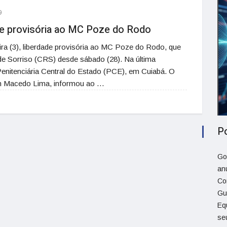
9
de provisória ao MC Poze do Rodo
ira (3), liberdade provisória ao MC Poze do Rodo, que
de Sorriso (CRS) desde sábado (28). Na última
a Penitenciária Central do Estado (PCE), em Cuiabá. O
am Macedo Lima, informou ao …
P
Go
an
Co
Gu
Eq
se