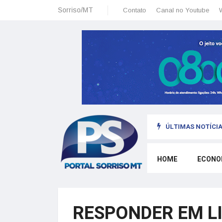
Sorriso/MT
Contato
Canal no Youtube
ÚLTIMAS NOTÍCIA
omo morar legalmente em Portugal trabalhando para o exterior
HOME
ECONO
RESPONDER EM L