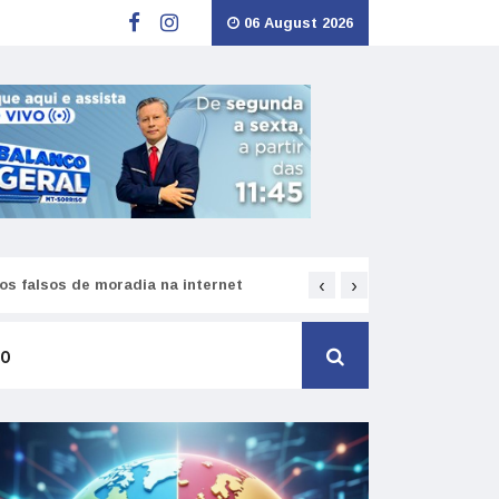
06 August 2026
‹
›
s falsos de moradia na internet
Como funciona o SNS pa
TO