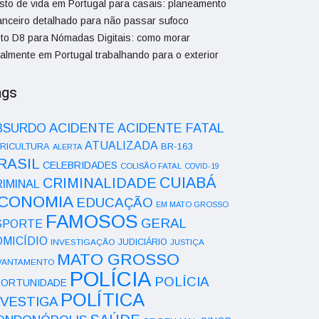
sto de vida em Portugal para casais: planeamento
nanceiro detalhado para não passar sufoco
sto D8 para Nómadas Digitais: como morar
galmente em Portugal trabalhando para o exterior
ags
ACIDENTE
BSURDO
ACIDENTE FATAL
ATUALIZADA
RICULTURA
BR-163
ALERTA
RASIL
CELEBRIDADES
COLISÃO FATAL
COVID-19
CUIABÁ
CRIMINALIDADE
IMINAL
CONOMIA
EDUCAÇÃO
EM MATO GROSSO
FAMOSOS
GERAL
SPORTE
OMICÍDIO
INVESTIGAÇÃO
JUDICIÁRIO
JUSTIÇA
MATO GROSSO
VANTAMENTO
POLÍCIA
POLÍCIA
ORTUNIDADE
POLÍTICA
NVESTIGA