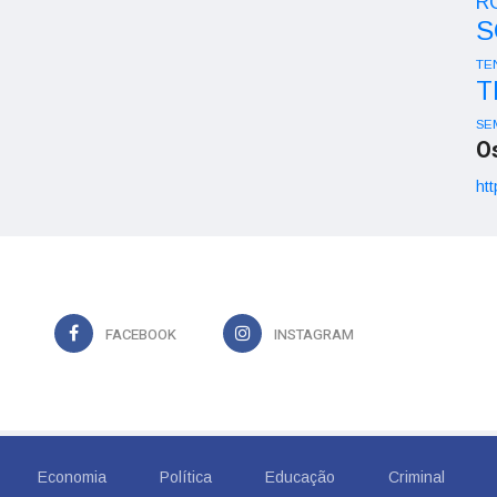
R
S
TE
T
SE
O
htt
FACEBOOK
INSTAGRAM
Economia
Política
Educação
Criminal