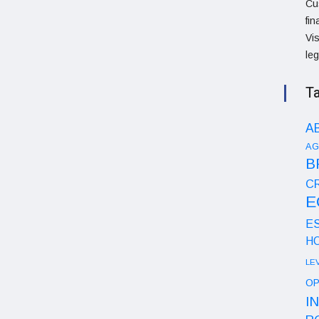
Cu
fi
Vi
le
T
A
AG
B
CR
E
E
H
LE
OP
I