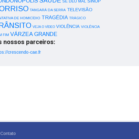
SAÚDE
ONDONÓPOLIS
SINOP
SE DEU MAL
ORRISO
TELEVISÃO
TANGARÁ DA SERRA
TRAGÉDIA
NTATIVA DE HOMICÍDIO
TRÁGICO
RÂNSITO
VIOLÊNCIA
VEJA O VÍDEO
VIOLÊNCIA
VÁRZEA GRANDE
M FIM
s nossos parceiros:
ps://crescendo-cae.fr
Contato