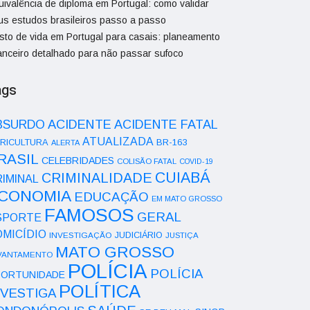
uivalência de diploma em Portugal: como validar
us estudos brasileiros passo a passo
sto de vida em Portugal para casais: planeamento
nanceiro detalhado para não passar sufoco
ags
ACIDENTE
BSURDO
ACIDENTE FATAL
ATUALIZADA
RICULTURA
BR-163
ALERTA
RASIL
CELEBRIDADES
COLISÃO FATAL
COVID-19
CUIABÁ
CRIMINALIDADE
IMINAL
CONOMIA
EDUCAÇÃO
EM MATO GROSSO
FAMOSOS
GERAL
SPORTE
OMICÍDIO
INVESTIGAÇÃO
JUDICIÁRIO
JUSTIÇA
MATO GROSSO
VANTAMENTO
POLÍCIA
POLÍCIA
ORTUNIDADE
POLÍTICA
NVESTIGA