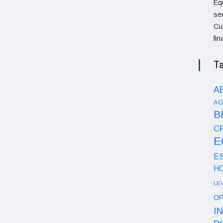
Eq
se
Cu
fi
T
A
AG
B
CR
E
E
H
LE
OP
I