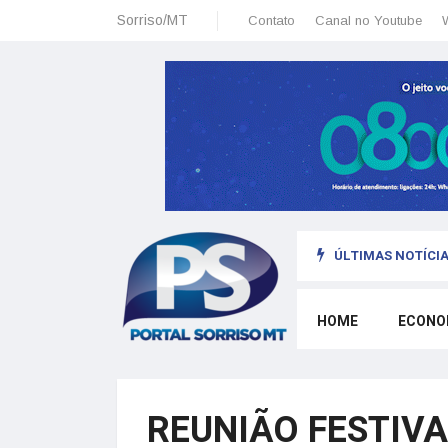
Sorriso/MT
Contato
Canal no Youtube
ÚLTIMAS NOTÍCIA
sais: planeamento financeiro detalhado para não passar sufoco
HOME
ECONO
REUNIÃO FESTIVA