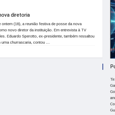
ova diretoria
e ontem (18), a reunião festiva de posse da nova
omo novo diretor da instituição. Em entrevista à TV
ades. Eduardo Sperotto, ex-presidente, também ressaltou
m uma churrascaria, contou …
P
Ti
Ga
Go
an
Co
Gu