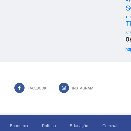
R
S
TE
T
SE
O
htt
FACEBOOK
INSTAGRAM
Economia
Política
Educação
Criminal