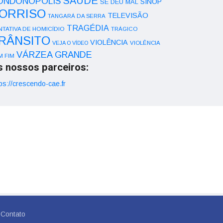
SAÚDE
ONDONÓPOLIS
SINOP
SE DEU MAL
ORRISO
TELEVISÃO
TANGARÁ DA SERRA
TRAGÉDIA
NTATIVA DE HOMICÍDIO
TRÁGICO
RÂNSITO
VIOLÊNCIA
VEJA O VÍDEO
VIOLÊNCIA
VÁRZEA GRANDE
M FIM
s nossos parceiros:
ps://crescendo-cae.fr
Contato