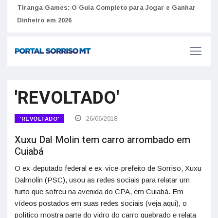
to
Tiranga Games: O Guia Completo para Jogar e Ganhar
Golp
Dinheiro em 2026
anúnc
'REVOLTADO'
26/06/2018
'REVOLTADO'
Xuxu Dal Molin tem carro arrombado em
Cuiabá
O ex-deputado federal e ex-vice-prefeito de Sorriso, Xuxu
Dalmolin (PSC), usou as redes sociais para relatar um
furto que sofreu na avenida do CPA, em Cuiabá. Em
vídeos postados em suas redes sociais (veja aqui), o
político mostra parte do vidro do carro quebrado e relata