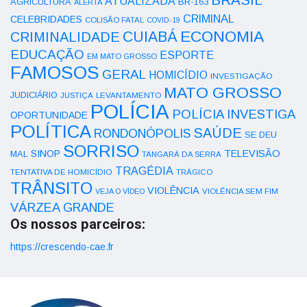
ATUALIZADA
AGRICULTURA
BR-163
ALERTA
CRIMINAL
CELEBRIDADES
COLISÃO FATAL
COVID-19
ECONOMIA
CUIABÁ
CRIMINALIDADE
EDUCAÇÃO
ESPORTE
EM MATO GROSSO
FAMOSOS
GERAL
HOMICÍDIO
INVESTIGAÇÃO
MATO GROSSO
JUDICIÁRIO
LEVANTAMENTO
JUSTIÇA
POLÍCIA
POLÍCIA INVESTIGA
OPORTUNIDADE
POLÍTICA
SAÚDE
RONDONÓPOLIS
SE DEU
SORRISO
SINOP
TELEVISÃO
MAL
TANGARÁ DA SERRA
TRAGÉDIA
TENTATIVA DE HOMICÍDIO
TRÁGICO
TRÂNSITO
VIOLÊNCIA
VEJA O VÍDEO
VIOLÊNCIA SEM FIM
VÁRZEA GRANDE
Os nossos parceiros:
https://crescendo-cae.fr